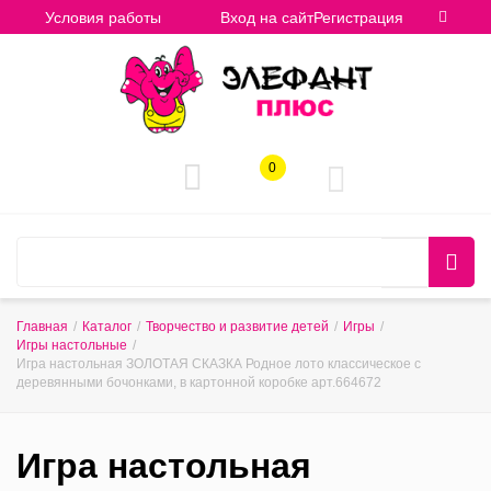
Условия работы
Вход на сайт
Регистрация
0
Главная
/
Каталог
/
Творчество и развитие детей
/
Игры
/
Игры настольные
/
Игра настольная ЗОЛОТАЯ СКАЗКА Родное лото классическое с
деревянными бочонками, в картонной коробке арт.664672
Игра настольная