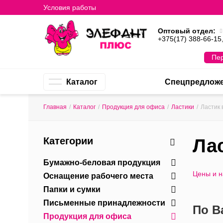
Условия работы
Оптовый отдел:
+375(17) 388-66-15
Пер
Каталог
Спецпредлож
Главная
/
Каталог
/
Продукция для офиса
/
Ластики
/
Ластик 
Категории
Лас
Бумажно-беловая продукция
Цены и 
Оснащение рабочего места
Папки и сумки
Письменные принадлежности
По В
Продукция для офиса