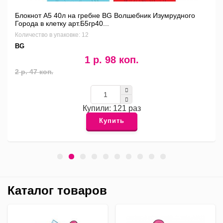
ассо
кнот А5 40л на гребне BG Волшебник Изумрудного
Коли
да в клетку арт.Б5гр40...
Аль
чество в упаковке: 12
1 р. 98 коп.
 47 коп.
1 р.
Купили: 121 раз
Купить
Каталог товаров