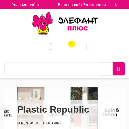
Условия работы
Вход на сайт
Регистрация
0
Plastic Republic
ha
зделия из пластика
Толь
идеи