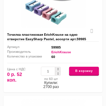
Точилка пластиковая ErichKrause на одно
отверстие EasySharp Pastel, ассорти арт.59985
Артикул
59985
Производитель
ErichKrause
Количество в упаковке
60
Цена с НДС
В корзину
0 р. 52
по 60 шт
коп.
Купили:
2700 раз