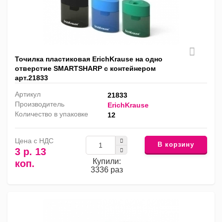
Точилка пластиковая ErichKrause на одно
отверстие SMARTSHARP с контейнером
арт.21833
Артикул
21833
Производитель
ErichKrause
Количество в упаковке
12
Цена с НДС
В корзину
3 р. 13
Купили:
коп.
3336 раз