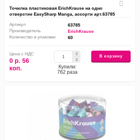
Точилка пластиковая ErichKrause на одно
отверстие EasySharp Manga, ассорти арт.63785
Артикул
63785
Производитель
ErichKrause
Количество в упаковке
60
Цена с НДС
В корзину
0 р. 56
Купили:
коп.
762 раза