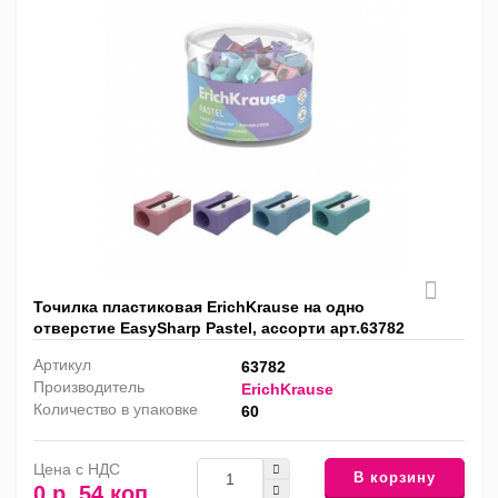
Точилка пластиковая ErichKrause на одно
отверстие EasySharp Pastel, ассорти арт.63782
Артикул
63782
Производитель
ErichKrause
Количество в упаковке
60
Цена с НДС
В корзину
0 р. 54 коп.