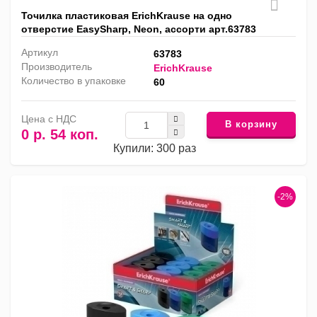
Точилка пластиковая ErichKrause на одно
отверстие EasySharp, Neon, ассорти арт.63783
Артикул
63783
Производитель
ErichKrause
Количество в упаковке
60
Цена с НДС
В корзину
0 р. 54 коп.
Купили: 300 раз
-2%