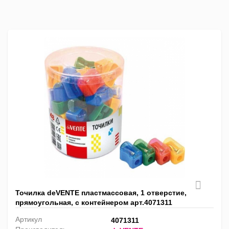
список
таблица
Пра
лис
Точилка deVENTE пластмассовая, 1 отверстие,
прямоугольная, с контейнером арт.4071311
Артикул
4071311