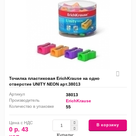
Точилка пластиковая ErichKrause на одно
отверстие UNITY NEON арт.38013
Артикул
38013
Производитель
ErichKrause
Количество в упаковке
55
Цена с НДС
В корзину
0 р. 43
Купили: