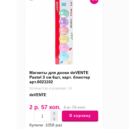
Магниты для доски deVENTE
Pastel 3 см 6шт, карт. блистер
арт.6021102
Количество в упаковке: 24
deVENTE
2 р. 57 коп.
2 р. 72 коп.
В корзину
Купили: 1058 раз