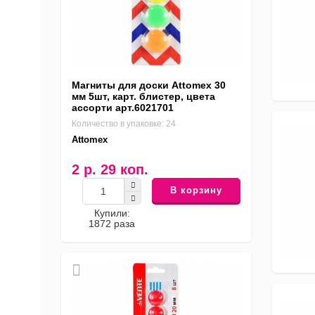
Магниты для доски Attomex 30
мм 5шт, карт. блистер, цвета
ассорти арт.6021701
Количество в упаковке: 24
Attomex
2 р. 29 коп.
В корзину
Купили:
1872 раза