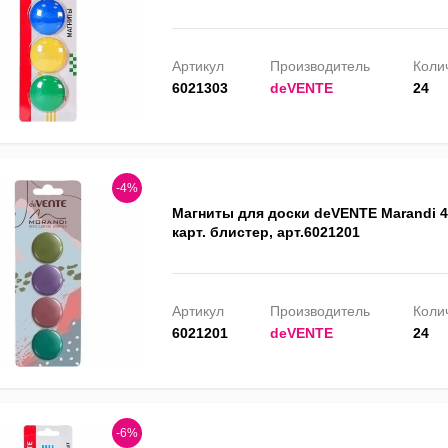
Артикул
Производитель
Колич
6021303
deVENTE
24
-4%
Магниты для доски deVENTE Marandi 4
карт. блистер, арт.6021201
Артикул
Производитель
Колич
6021201
deVENTE
24
-6%