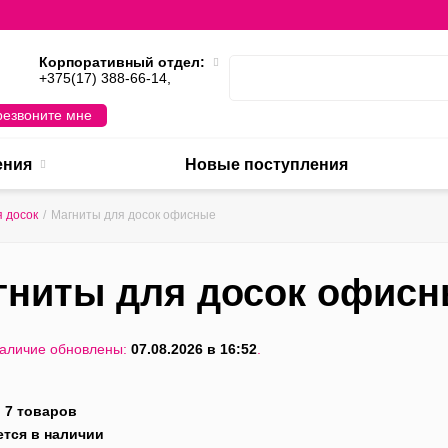
Корпоративный отдел:
,
+375(17) 388-66-14,
езвоните мне
ения
Новые поступления
 досок
/
Магниты для досок офисные
гниты для досок офис
наличие обновлены:
07.08.2026 в 16:52
.
:
7 товаров
ется в наличии