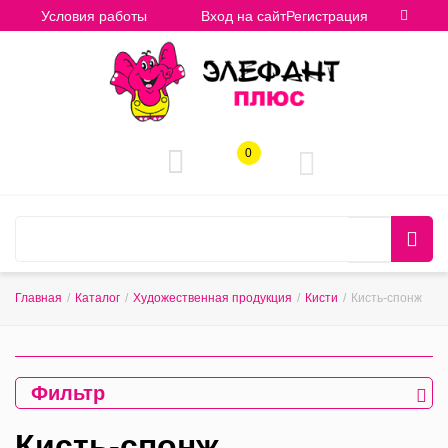
Условия работы
Вход на сайт
Регистрация
0
Главная
/
Каталог
/
Художественная продукция
/
Кисти
/
Кисть-спонж
Фильтр
Кисть-спонж