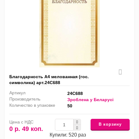
Благодарность А4 мелованная (гос.
символика) арт.24С688
Артикул
24С688
Производитель
Зроблена у Беларусi
Количество в упаковке
50
Цена с НДС
В корзину
0 р. 49 коп.
Купили: 520 раз