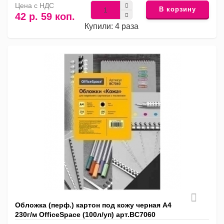
Цена с НДС
В корзину
42 р. 59 коп.
Купили: 4 раза
Обложка (перф.) картон под кожу черная А4
230г/м OfficeSpace (100л/уп) арт.BC7060