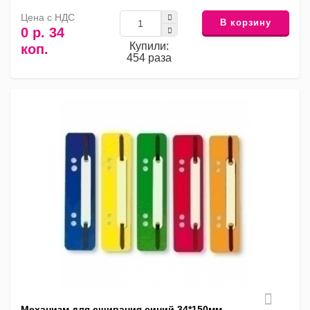
Цена с НДС
В корзину
0 р. 34
Купили:
коп.
454 раза
Механизм для сшивания синий 34*150мм