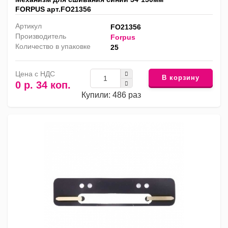
FORPUS арт.FO21356
Артикул
FO21356
Производитель
Forpus
Количество в упаковке
25
Цена с НДС
В корзину
0 р. 34 коп.
Купили: 486 раз