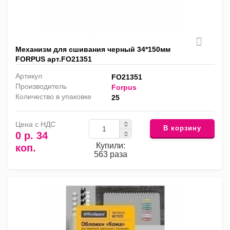
Механизм для сшивания черный 34*150мм
FORPUS арт.FO21351
Артикул
FO21351
Производитель
Forpus
Количество в упаковке
25
Цена с НДС
В корзину
0 р. 34
Купили:
коп.
563 раза