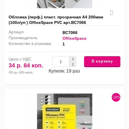
Обложка (перф.) пласт. прозрачная А4 200мкм
(100л/уп ) OfficeSpace PVC арт.BC7066
Артикул
BC7066
Производитель
OfficeSpace
Количество в упаковке
1
Цена с НДС
В корзину
34 р. 84 коп.
Купили: 19 раз
42 р. 30 коп.
-18%