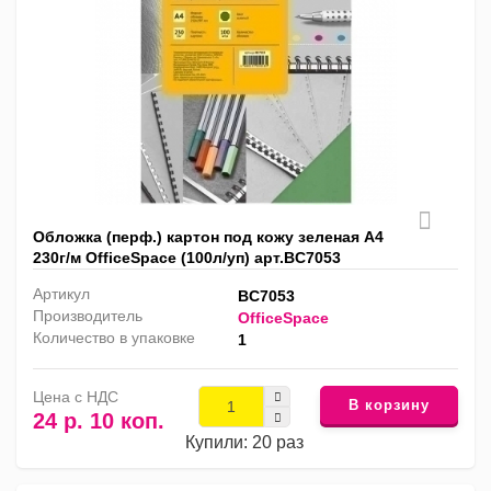
Обложка (перф.) картон под кожу зеленая А4
230г/м OfficeSpace (100л/уп) арт.BC7053
Артикул
BC7053
Производитель
OfficeSpace
Количество в упаковке
1
Цена с НДС
В корзину
24 р. 10 коп.
Купили: 20 раз