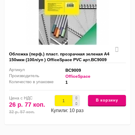
Обложка (перф.) пласт. прозрачная зеленая А4
150мкм (100л/уп ) OfficeSpace PVC арт.BC9009
Артикул
BC9009
Производитель
OfficeSpace
Количество в упаковке
1
Цена с НДС
В корзину
26 р. 77 коп.
Купили: 10 раз
32 р. 57 коп.