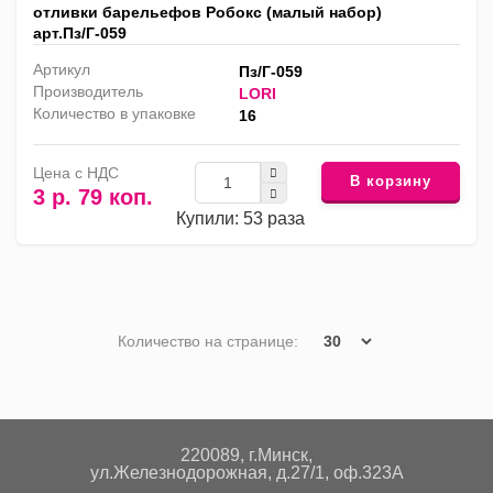
отливки барельефов Робокс (малый набор)
арт.Пз/Г-059
Артикул
Пз/Г-059
Производитель
LORI
Количество в упаковке
16
Цена с НДС
В корзину
3 р. 79 коп.
Купили: 53 раза
Количество на странице:
220089, г.Минск,
ул.Железнодорожная, д.27/1, оф.323А