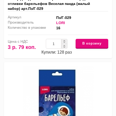
отливки барельефов Веселая панда (малый
набор) арт.Пз/Г-029
Артикул
Пз/Г-029
Производитель
LORI
Количество в упаковке
16
Цена с НДС
В корзину
3 р. 79 коп.
Купили: 128 раз