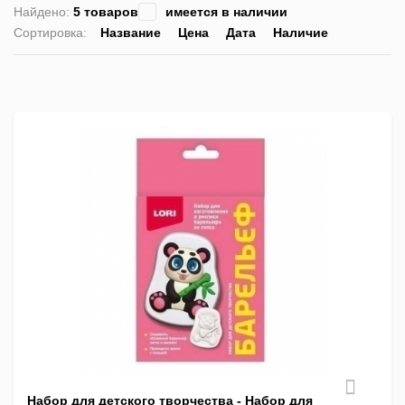
Найдено:
5 товаров
имеется в наличии
Сортировка:
Название
Цена
Дата
Наличие
список
таблица
Пра
лис
Набор для детского творчества - Набор для