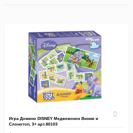
список
таблица
Пра
лис
Игра Домино DISNEY Медвежонок Винни и
Слонотоп, 3+ арт.80103