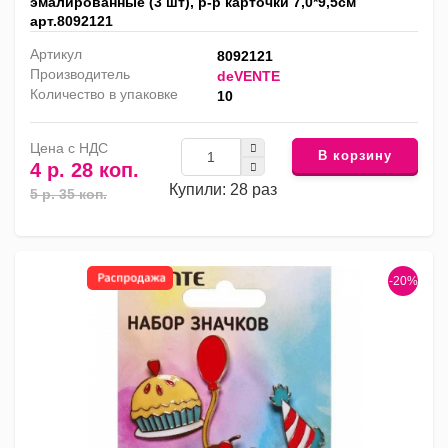
эмалированные (3 шт), р-р карточки 7,0*9,5см
арт.8092121
Артикул
8092121
Производитель
deVENTE
Количество в упаковке
10
Цена с НДС
В корзину
4 р. 28 коп.
Купили: 28 раз
5 р. 35 коп.
-20%