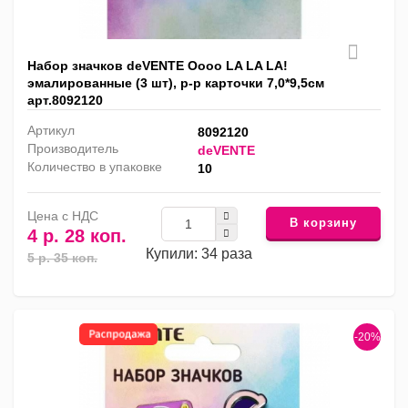
Набор значков deVENTE Oooo LA LA LA!
эмалированные (3 шт), р-р карточки 7,0*9,5см
арт.8092120
Артикул
8092120
Производитель
deVENTE
Количество в упаковке
10
Цена с НДС
В корзину
4 р. 28 коп.
Купили: 34 раза
5 р. 35 коп.
-20%