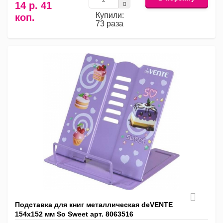
14 р. 41
Купили:
коп.
73 раза
Подставка для книг металлическая deVENTE
154х152 мм So Sweet арт. 8063516