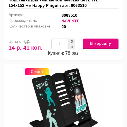
Подставка для книг металлическая deVENTE
154х152 мм Happy Pinguin арт. 8063510
Артикул
8063510
Производитель
deVENTE
Количество в упаковке
20
Цена с НДС
В корзину
14 р. 41 коп.
Купили: 78 раз