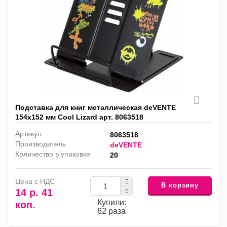
Подставка для книг металлическая deVENTE
154х152 мм Cool Lizard арт. 8063518
Артикул
8063518
Производитель
deVENTE
Количество в упаковке
20
Цена с НДС
В корзину
14 р. 41
Купили:
коп.
62 раза