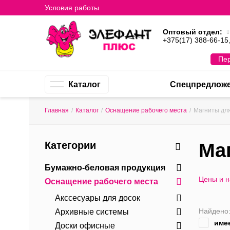
Условия работы
Оптовый отдел:
+375(17) 388-66-15
Пер
Каталог
Спецпредлож
Главная
/
Каталог
/
Оснащение рабочего места
/
Магниты для
Категории
Ма
Бумажно-беловая продукция
Цены и 
Оснащение рабочего места
Акссесуары для досок
Найдено
Архивные системы
име
Доски офисные