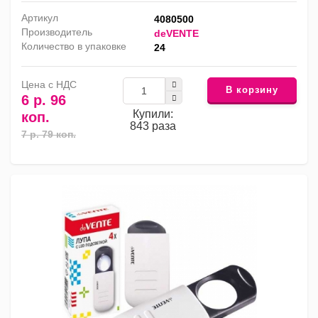
Артикул
4080500
Производитель
deVENTE
Количество в упаковке
24
Цена с НДС
В корзину
6 р. 96
Купили:
коп.
843 раза
7 р. 79 коп.