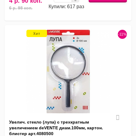
4 р. 90 коп.
Купили: 617 раз
6 р. 98 коп.
-11%
Увелич. стекло (лупа) с трехкратным
увеличением deVENTE диам.100мм, картон.
блистер арт.4080500