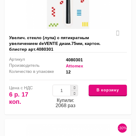
Увелич. стекло (лупа) с пятикратным
увеличением deVENTE диам.75мм, картон.
блистер арт.4080301
Артикул
4080301
Производитель
Attomex
Количество в упаковке
12
Цена с НДС
В корзину
6 р. 17
Купили:
коп.
2068 раз
-30%