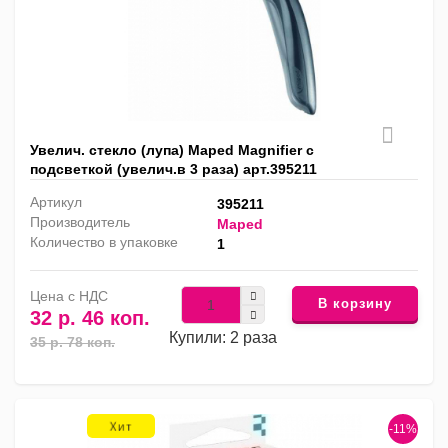
Увелич. стекло (лупа) Maped Magnifier с
подсветкой (увелич.в 3 раза) арт.395211
Артикул
395211
Производитель
Maped
Количество в упаковке
1
Цена с НДС
В корзину
32 р. 46 коп.
Купили: 2 раза
35 р. 78 коп.
-11%