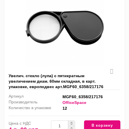
Увелич. стекло (лупа) с пятикратным
увеличением диам. 60мм складная, в карт.
упаковке, европодвес арт.MGF60_6358/217176
Артикул
MGF60_6358/217176
Производитель
OfficeSpace
Количество в упаковке
12
Цена с НДС
В корзину