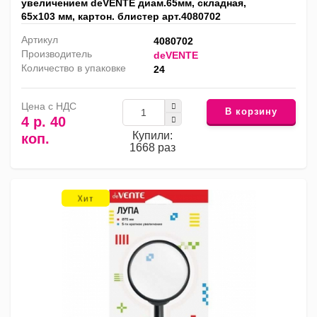
увеличением deVENTE диам.65мм, складная,
65х103 мм, картон. блистер арт.4080702
Артикул
4080702
Производитель
deVENTE
Количество в упаковке
24
Цена с НДС
В корзину
4 р. 40
Купили:
коп.
1668 раз