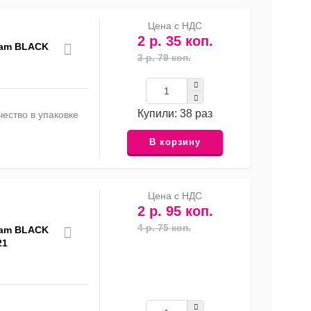
Цена с НДС
2 р. 35 коп.
eam BLACK
3 р. 79 коп.
Купили: 38 раз
ество в упаковке
В корзину
Цена с НДС
2 р. 95 коп.
4 р. 75 коп.
eam BLACK
21