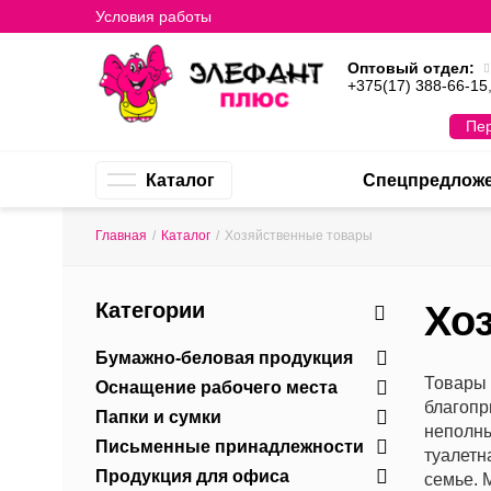
Условия работы
Оптовый отдел:
+375(17) 388-66-15
Пер
Каталог
Спецпредлож
Главная
/
Каталог
/
Хозяйственные товары
Категории
Хо
Бумажно-беловая продукция
Товары 
Оснащение рабочего места
благопр
Папки и сумки
неполны
Письменные принадлежности
туалетн
Продукция для офиса
семье. 