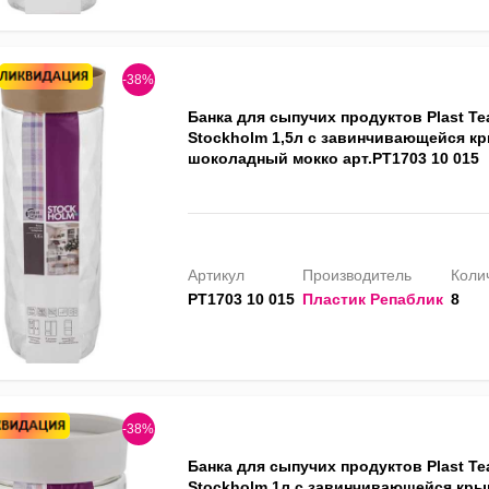
-38%
Банка для сыпучих продуктов Plast T
Stockholm 1,5л с завинчивающейся к
шоколадный мокко арт.PT1703 10 015
Артикул
Производитель
Колич
PT1703 10 015
Пластик Репаблик
8
-38%
Банка для сыпучих продуктов Plast T
Stockholm 1л с завинчивающейся кры