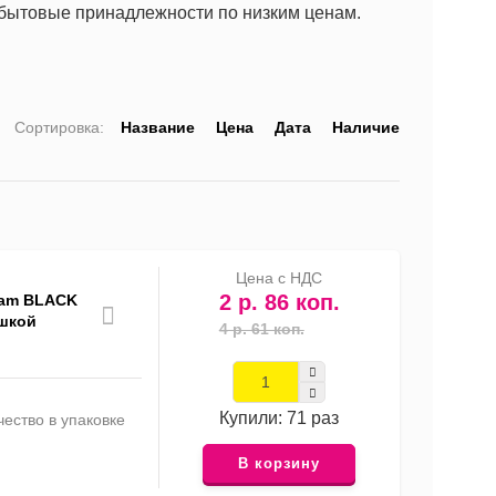
 бытовые принадлежности по низким ценам.
Сортировка:
Название
Цена
Дата
Наличие
список
таблица
Прайс-
лист
Цена с НДС
2 р. 86 коп.
eam BLACK
ышкой
4 р. 61 коп.
Купили: 71 раз
ество в упаковке
В корзину