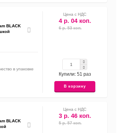
Цена с НДС
4 р. 04 коп.
eam BLACK
6 р. 53 коп.
ышкой
ество в упаковке
Купили: 51 раз
В корзину
Цена с НДС
3 р. 46 коп.
eam BLACK
5 р. 57 коп.
кой