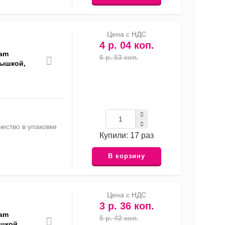
Цена с НДС
4 р. 04 коп.
eam
6 р. 53 коп.
рышкой,
ество в упаковке
Купили: 17 раз
В корзину
Цена с НДС
3 р. 36 коп.
eam
5 р. 42 коп.
шкой,