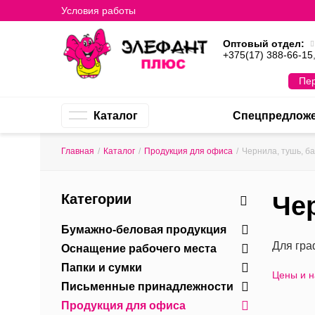
Условия работы
Оптовый отдел:
+375(17) 388-66-15
Пер
Каталог
Спецпредлож
Главная
/
Каталог
/
Продукция для офиса
/
Чернила, тушь, б
Категории
Че
Бумажно-беловая продукция
Для гра
Оснащение рабочего места
Папки и сумки
Цены и 
Письменные принадлежности
Продукция для офиса