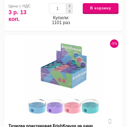
Цена с НДС
В корзину
3 р. 13
Купили:
коп.
1101 раз
-5%
Точилка пластиковая ErichKrause на одно