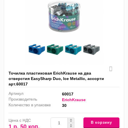
Точилка пластиковая ErichKrause на два
отверстия EasySharp Duo, Ice Metallic, ассорти
арт.60017
Артикул
60017
Производитель
ErichKrause
Количество в упаковке
30
Цена с НДС
В корзину
1 р. 50 коп.