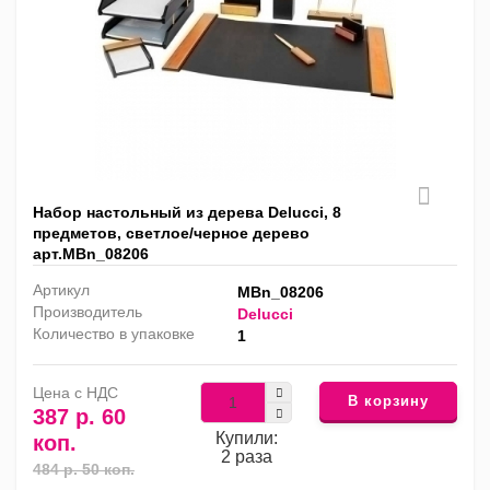
Набор настольный из дерева Delucci, 8
предметов, светлое/черное дерево
арт.MBn_08206
Артикул
MBn_08206
Производитель
Delucci
Количество в упаковке
1
Цена с НДС
В корзину
387 р. 60
Купили:
коп.
2 раза
484 р. 50 коп.