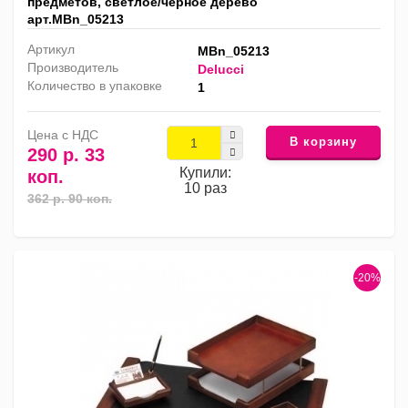
предметов, светлое/черное дерево
арт.MBn_05213
Артикул
MBn_05213
Производитель
Delucci
Количество в упаковке
1
Цена с НДС
В корзину
290 р. 33
Купили:
коп.
10 раз
362 р. 90 коп.
-20%