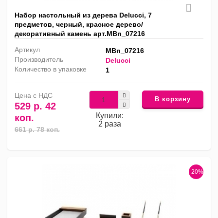
Набор настольный из дерева Delucci, 7
предметов, черный, красное дерево/
декоративный камень арт.MBn_07216
Артикул
MBn_07216
Производитель
Delucci
Количество в упаковке
1
Цена с НДС
В корзину
529 р. 42
Купили:
коп.
2 раза
661 р. 78 коп.
-20%