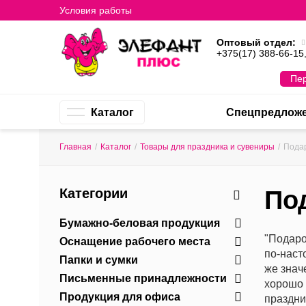
Условия работы
Оптовый отдел:
+375(17) 388-66-15
Пер
Каталог
Спецпредлож
Главная
/
Каталог
/
Товары для праздника и сувениры
/
Пода
Категории
По
Бумажно-беловая продукция
"Подаро
Оснащение рабочего места
по-наст
Папки и сумки
же знач
Письменные принадлежности
хорошо 
Продукция для офиса
праздни