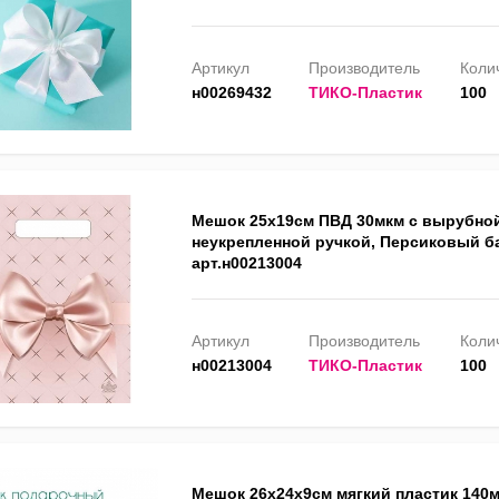
Артикул
Производитель
Колич
н00269432
ТИКО-Пластик
100
Мешок 25х19см ПВД 30мкм с вырубно
неукрепленной ручкой, Персиковый б
арт.н00213004
Артикул
Производитель
Колич
н00213004
ТИКО-Пластик
100
Мешок 26х24х9см мягкий пластик 140