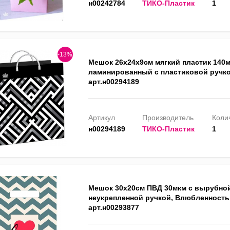
н00242784
ТИКО-Пластик
1
-13%
Мешок 26х24х9см мягкий пластик 140
ламинированный с пластиковой ручко
арт.н00294189
Артикул
Производитель
Колич
н00294189
ТИКО-Пластик
1
Мешок 30х20см ПВД 30мкм с вырубно
неукрепленной ручкой, Влюбленность
арт.н00293877