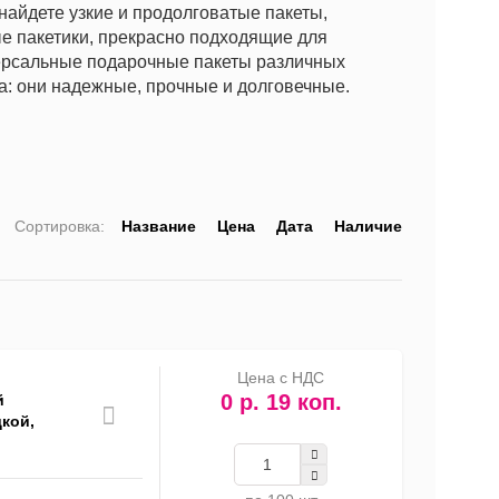
найдете узкие и продолговатые пакеты,
е пакетики, прекрасно подходящие для
версальные подарочные пакеты различных
а: они надежные, прочные и долговечные.
Сортировка:
Название
Цена
Дата
Наличие
список
таблица
Прайс-
лист
Цена с НДС
0 р. 19 коп.
й
кой,