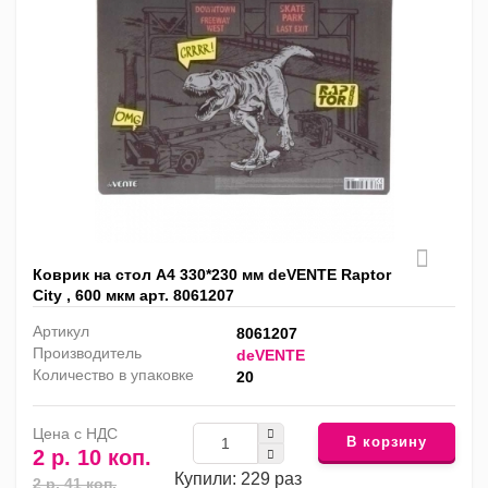
Коврик на стол А4 330*230 мм deVENTE Raptor
City , 600 мкм арт. 8061207
Артикул
8061207
Производитель
deVENTE
Количество в упаковке
20
Цена с НДС
В корзину
2 р. 10 коп.
Купили: 229 раз
2 р. 41 коп.