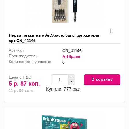
Перья плакатные ArtSpace, 5шт.+ держатель
арт.CN_41146
Артикул
CN_41146
Производитель
ArtSpace
Количество в упаковке
6
Цена с НДС
В корзину
5 р. 87 коп.
Купили: 777 раз
11 р. 00 коп.