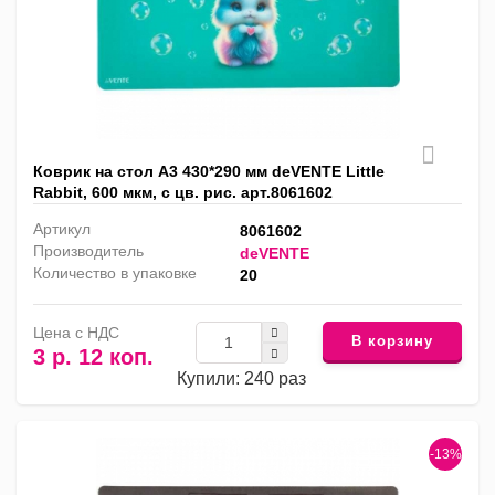
Коврик на стол А3 430*290 мм deVENTE Little
Rabbit, 600 мкм, с цв. рис. арт.8061602
Артикул
8061602
Производитель
deVENTE
Количество в упаковке
20
Цена с НДС
В корзину
3 р. 12 коп.
Купили: 240 раз
-13%