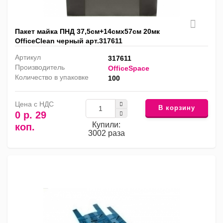
Пакет майка ПНД 37,5см+14смх57см 20мк
OfficeClean черный арт.317611
Артикул
317611
Производитель
OfficeSpace
Количество в упаковке
100
Цена с НДС
В корзину
0 р. 29
Купили:
коп.
3002 раза