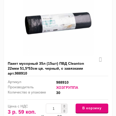
Пакет мусорный 35л (15шт) ПВД Cleanton
22мкм 51,5*53см цв. черный, с завязками
арт.988910
Артикул
988910
Производитель
ХОЗГРУППА
Количество в упаковке
30
Цена с НДС
В корзину
3 р. 59 коп.