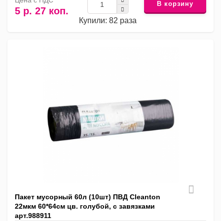
Цена с НДС
В корзину
5 р. 27 коп.
Купили: 82 раза
Пакет мусорный 60л (10шт) ПВД Cleanton
22мкм 60*64см цв. голубой, с завязками
арт.988911