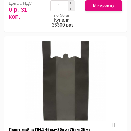
Цена с НДС
В корзину
0 р. 31
по 50 шт
коп.
Купили:
36300 раз
Пакет майка ПНД 45см+30смх75см 25мк