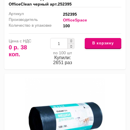
OfficeClean черный арт.252395
Артикул
252395
Производитель
OfficeSpace
Количество в упаковке
100
Цена с НДС
В корзину
0 р. 38
по 100 шт
коп.
Купили:
2651 раз