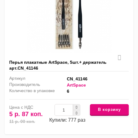
Перья плакатные ArtSpace, 5шт.+ держатель
арт.CN_41146
Артикул
CN_41146
Производитель
ArtSpace
Количество в упаковке
6
Цена с НДС
В корзину
5 р. 87 коп.
Купили: 777 раз
11 р. 00 коп.