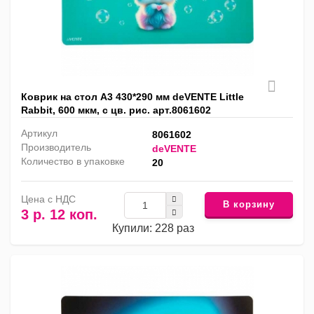
Коврик на стол А3 430*290 мм deVENTE Little
Rabbit, 600 мкм, с цв. рис. арт.8061602
Артикул
8061602
Производитель
deVENTE
Количество в упаковке
20
Цена с НДС
В корзину
3 р. 12 коп.
Купили: 228 раз