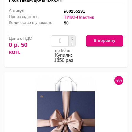
Love Dream арт.н00255291
Артикул
н00255291
Производитель
ТИКО-Пластик
Количество в упаковке
50
Цена с НДС
В корзину
0 р. 50
по 50 шт
коп.
Купили:
1850 раз
-9%