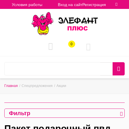
Условия работы
Вход на сайт
Регистрация
0
Главная
/
Спецпредложения
/
Акции
Фильтр
Пакет подарочный пвд,