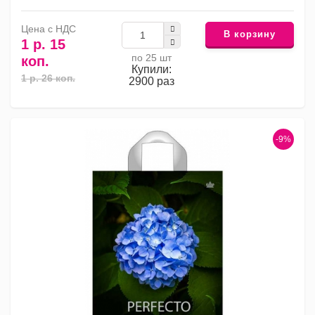
Цена с НДС
В корзину
1 р. 15
по 25 шт
коп.
Купили:
1 р. 26 коп.
2900 раз
-9%