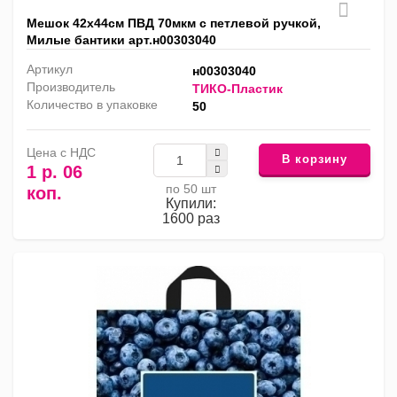
Мешок 42х44см ПВД 70мкм с петлевой ручкой,
Милые бантики арт.н00303040
Артикул
н00303040
Производитель
ТИКО-Пластик
Количество в упаковке
50
Цена с НДС
В корзину
1 р. 06
по 50 шт
коп.
Купили:
1600 раз