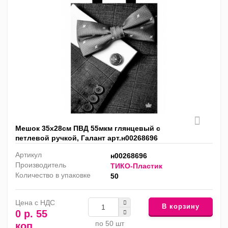
Мешок 35х28см ПВД 55мкм глянцевый с
петлевой ручкой, Галант арт.н00268696
Артикул
н00268696
Производитель
ТИКО-Пластик
Количество в упаковке
50
Цена с НДС
В корзину
0 р. 55
по 50 шт
коп.