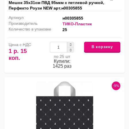
Мешок 35х31см ПВД 95мкм с петлевой ручкой,
Перфекто Роузи NEW арт.н00305855
Артикул
н00305855
Производитель
ТИКО-Пластик
Количество в упаковке
25
Цена с НДС
В корзину
1 р. 15
по 25 шт
коп.
Купили:
1425 раз
-9%