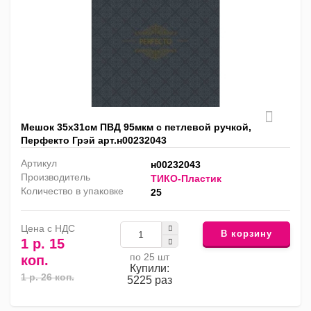
Мешок 35х31см ПВД 95мкм с петлевой ручкой,
Перфекто Грэй арт.н00232043
Артикул
н00232043
Производитель
ТИКО-Пластик
Количество в упаковке
25
Цена с НДС
В корзину
1 р. 15
по 25 шт
коп.
Купили:
1 р. 26 коп.
5225 раз