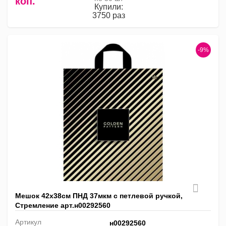
коп.
Купили:
3750 раз
-9%
Мешок 42х38см ПНД 37мкм с петлевой ручкой,
Стремление арт.н00292560
Артикул
н00292560