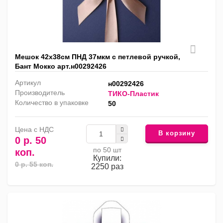
Мешок 42х38см ПНД 37мкм с петлевой ручкой,
Бант Мокко арт.н00292426
Артикул
н00292426
Производитель
ТИКО-Пластик
Количество в упаковке
50
Цена с НДС
В корзину
0 р. 50
по 50 шт
коп.
Купили:
0 р. 55 коп.
2250 раз