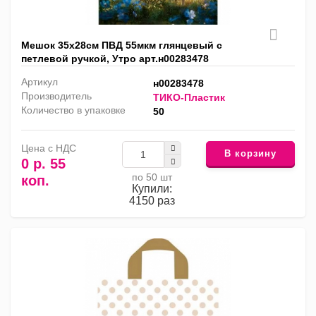
Мешок 35х28см ПВД 55мкм глянцевый с
петлевой ручкой, Утро арт.н00283478
Артикул
н00283478
Производитель
ТИКО-Пластик
Количество в упаковке
50
Цена с НДС
В корзину
0 р. 55
по 50 шт
коп.
Купили:
4150 раз