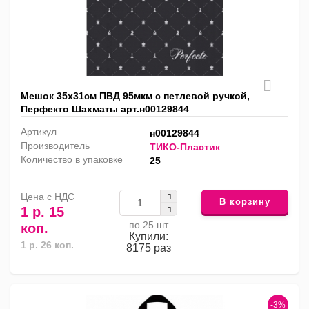
Мешок 35х31см ПВД 95мкм с петлевой ручкой,
Перфекто Шахматы арт.н00129844
Артикул
н00129844
Производитель
ТИКО-Пластик
Количество в упаковке
25
Цена с НДС
В корзину
1 р. 15
по 25 шт
коп.
Купили:
1 р. 26 коп.
8175 раз
-3%