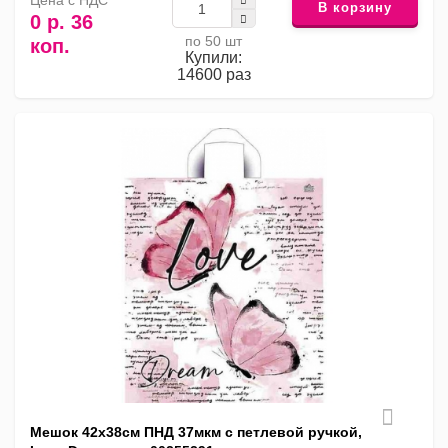
Цена с НДС
В корзину
0 р. 36
по 50 шт
коп.
Купили:
14600 раз
Мешок 42х38см ПНД 37мкм с петлевой ручкой,