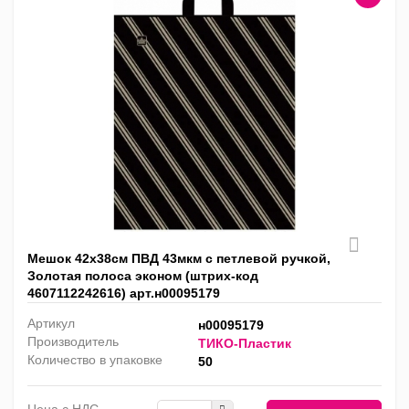
Мешок 42х38см ПВД 43мкм с петлевой ручкой,
Золотая полоса эконом (штрих-код
4607112242616) арт.н00095179
Артикул
н00095179
Производитель
ТИКО-Пластик
Количество в упаковке
50