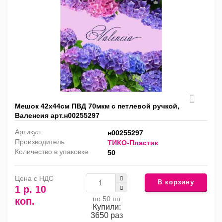
Мешок 42х44см ПВД 70мкм с петлевой ручкой,
Валенсия арт.н00255297
Артикул
н00255297
Производитель
ТИКО-Пластик
Количество в упаковке
50
Цена с НДС
В корзину
1 р. 10
по 50 шт
коп.
Купили:
3650 раз