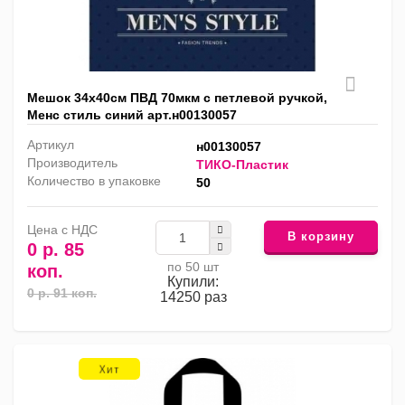
Мешок 34х40см ПВД 70мкм с петлевой ручкой,
Менс стиль синий арт.н00130057
Артикул
н00130057
Производитель
ТИКО-Пластик
Количество в упаковке
50
Цена с НДС
В корзину
0 р. 85
по 50 шт
коп.
Купили:
0 р. 91 коп.
14250 раз