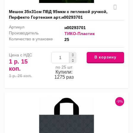
Мешок 35х31см ПВД 95мкм с петлевой ручкой,
Перфекто Гортензия арт.н00293701
Артикул
н00293701
Производитель
ТИКО-Пластик
Количество в упаковке
25
Цена с НДС
В корзину
1 р. 15
по 25 шт
коп.
Купили:
1 р. 26 коп.
1275 раз
-9%