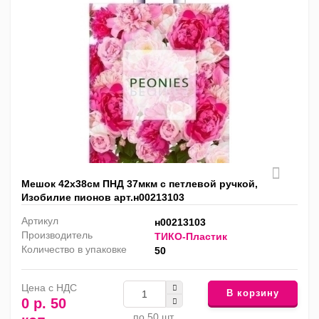
Мешок 42х38см ПНД 37мкм с петлевой ручкой,
Изобилие пионов арт.н00213103
Артикул
н00213103
Производитель
ТИКО-Пластик
Количество в упаковке
50
Цена с НДС
В корзину
0 р. 50
по 50 шт