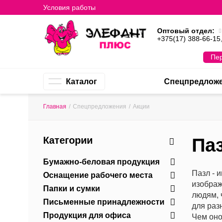
Условия работы
Оптовый отдел:
+375(17) 388-66-15
Пер
Каталог
Спецпредлож
Главная
/
Спецпредложения
/
Акции
Категории
Па
Бумажно-беловая продукция
Пазл - 
Оснащение рабочего места
изображ
Папки и сумки
людям, 
Письменные принадлежности
для раз
Продукция для офиса
Чем оно