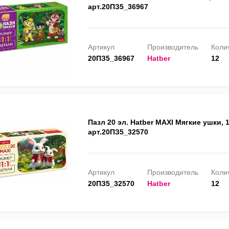
арт.20ПЗ5_36967
Артикул
Производитель
Колич
20ПЗ5_36967
Hatber
12
Пазл 20 эл. Hatber MAXI Мягкие ушки,
арт.20ПЗ5_32570
Артикул
Производитель
Колич
20ПЗ5_32570
Hatber
12