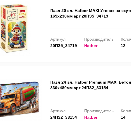
Пазл 20 эл. Hatber MAXI Утенок на скут
165х230мм арт.20ПЗ5_34719
Артикул
Производитель
Колич
20ПЗ5_34719
Hatber
12
Пазл 24 эл. Hatber Premium MAXI Бето
330х480мм арт.24ПЗ2_33154
Артикул
Производитель
Колич
24ПЗ2_33154
Hatber
14