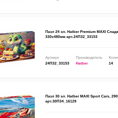
Пазл 24 эл. Hatber Premium MAXI Сладк
330х480мм арт.24ПЗ2_33153
Артикул
Производитель
Колич
24ПЗ2_33153
Hatber
14
Пазл 30 эл. Hatber MAXI Sport Cars, 29
арт.30ПЗ4_16129