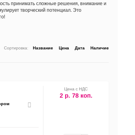
ность принимать сложные решения, внимание и
мулирует творческий потенциал. Это
го!
Сортировка:
Название
Цена
Дата
Наличие
список
таблица
Прайс-
лист
Цена с НДС
2 р. 78 коп.
тором