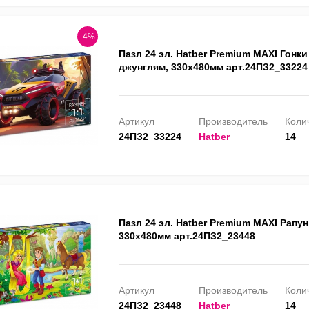
-4%
Пазл 24 эл. Hatber Premium MAXI Гонки
джунглям, 330х480мм арт.24ПЗ2_33224
Артикул
Производитель
Колич
24ПЗ2_33224
Hatber
14
Пазл 24 эл. Hatber Premium MAXI Рапу
330х480мм арт.24ПЗ2_23448
Артикул
Производитель
Колич
24ПЗ2_23448
Hatber
14