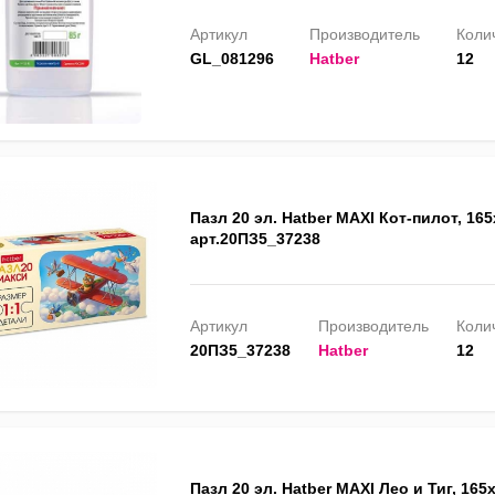
Артикул
Производитель
Колич
GL_081296
Hatber
12
Пазл 20 эл. Hatber MAXI Кот-пилот, 16
арт.20ПЗ5_37238
Артикул
Производитель
Колич
20ПЗ5_37238
Hatber
12
Пазл 20 эл. Hatber MAXI Лео и Тиг, 16