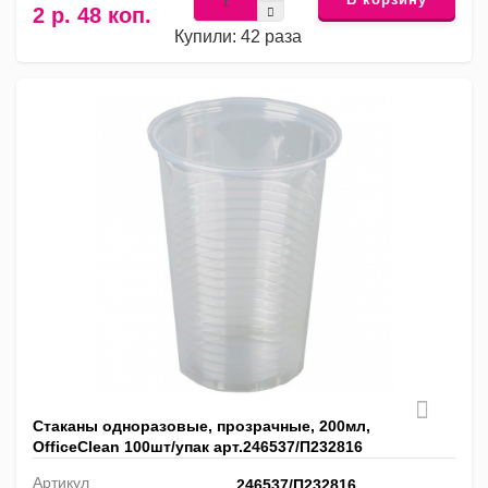
2 р. 48 коп.
Купили: 42 раза
Стаканы одноразовые, прозрачные, 200мл,
OfficeClean 100шт/упак арт.246537/П232816
Артикул
246537/П232816