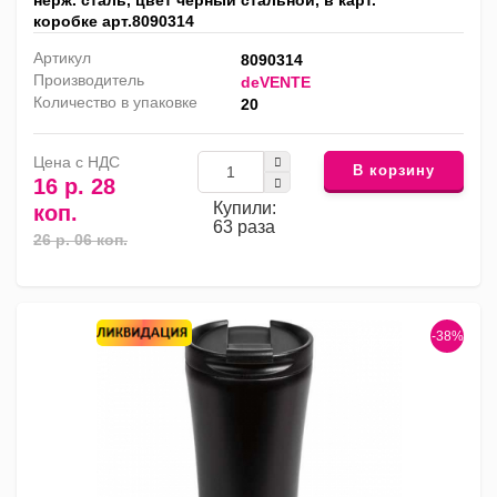
нерж. сталь, цвет черный стальной, в карт.
коробке арт.8090314
Артикул
8090314
Производитель
deVENTE
Количество в упаковке
20
Цена с НДС
В корзину
16 р. 28
Купили:
коп.
63 раза
26 р. 06 коп.
-38%