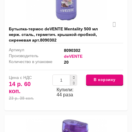
Бутылка-термос deVENTE Mentality 500 мл
нерж. сталь, герметич. крышкой-пробкой,
сиреневая арт.8090302
Артикул
8090302
Производитель
deVENTE
Количество в упаковке
20
Цена с НДС
В корзину
14 р. 60
Купили:
коп.
44 раза
23 р. 38 коп.