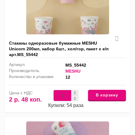
Стаканы одноразовые бумажные MESHU
Unicorn 200мл, набор 6шт., хол/гор, пакет с е/п
арт.MS_55442
Артикул
MS_55442
Производитель
MESHU
Количество в упаковке
12
Цена с НДС
В корзину
2 р. 48 коп.
Купили: 54 раза