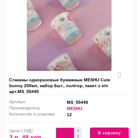
Стаканы одноразовые бумажные MESHU Сute
bunny 200мл, набор 6шт., хол/гор, пакет с е/п
арт.MS_55440
Артикул
MS_55440
Производитель
MESHU
Количество в упаковке
12
Цена с НДС
В корзину
2 р. 48 коп.