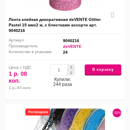
Лента клейкая декоративная deVENTE Glitter
Pastel 15 ммх2 м, с блестками ассорти арт.
9040216
Артикул
9040216
Производитель
deVENTE
Количество в упаковке
24
Цена с НДС
В корзину
1 р. 08
Купили:
коп.
244 раза
1 р. 54 коп.
-30%