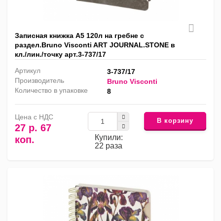
Записная книжка А5 120л на гребне с
раздел.Bruno Visconti ART JOURNAL.STONE в
кл./лин./точку арт.3-737/17
Артикул
3-737/17
Производитель
Bruno Visconti
Количество в упаковке
8
Цена с НДС
В корзину
27 р. 67
Купили:
коп.
22 раза