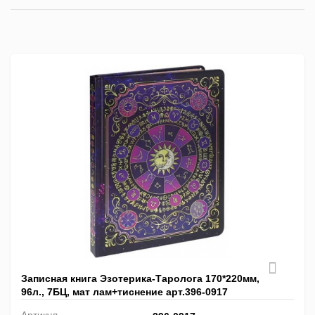
список
таблица
Пра
лис
Записная книга Эзотерика-Таролога 170*220мм,
96л., 7БЦ, мат лам+тиснение арт.396-0917