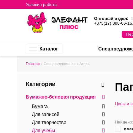
Условия работы
Оптовый отдел:
+375(17) 388-66-15
Пер
Каталог
Спецпредлож
Главная
/
Спецпредложения
/
Акции
Категории
Па
Бумажно-беловая продукция
Цены и 
Бумага
Для записей
Найдено
Для творчества
име
Для учебы