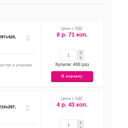
список
таблица
Прайс-
лист
Цена с НДС
8 р. 71 коп.
297х420,
Купили: 488 раз
ество в упаковке
В корзину
Цена с НДС
4 р. 43 коп.
210х297,