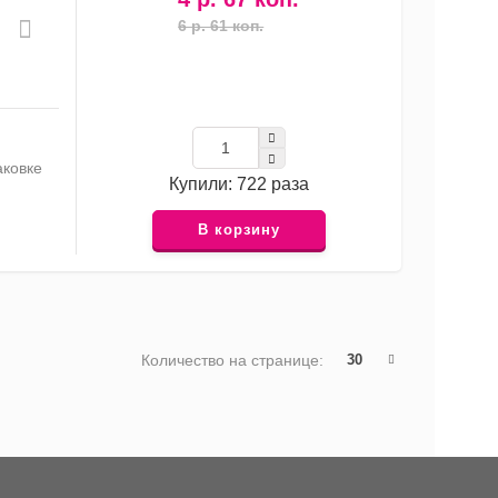
6 р. 61 коп.
аковке
Купили: 722 раза
В корзину
Количество на странице:
30