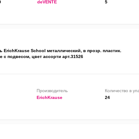
0
deVENTE
5
 ErichKrause School металлический, в прозр. пластик.
 с подвесом, цвет ассорти арт.31526
Производитель
Количество в уп
ErichKrause
24