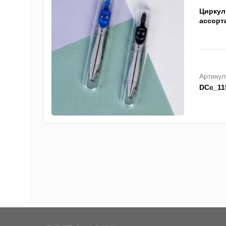
Циркуль
ассорт
Артикул
DCc_11