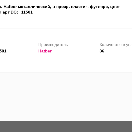
 Hatber металлический, в прозр. пластик. футляре, цвет
и арт.DCc_11501
Производитель
Количество в уп
501
Hatber
36