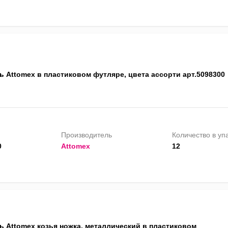
ь Attomex в пластиковом футляре, цвета ассорти арт.5098300
Производитель
Количество в уп
0
Attomex
12
ь Attomex козья ножка, металлический в пластиковом