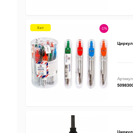
-1%
Циркул
Артикул
509830
Циркул