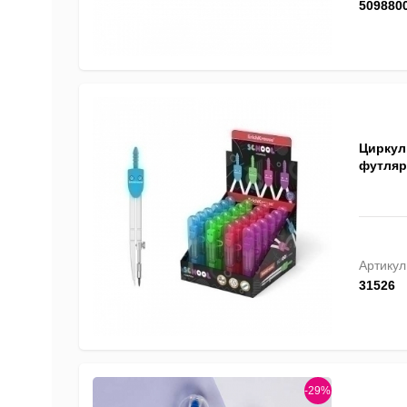
509880
Циркуль
футляре
Артикул
31526
-29%