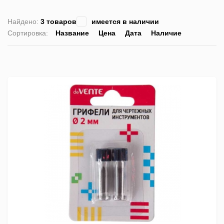
Найдено:
3 товаров
имеется в наличии
Сортировка:
Название
Цена
Дата
Наличие
список
таблица
Пра
лис