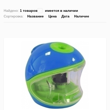
Найдено:
1 товаров
имеется в наличии
Сортировка:
Название
Цена
Дата
Наличие
список
таблица
Пра
лис