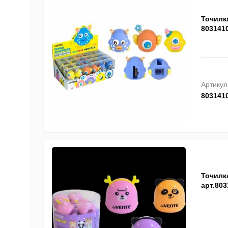
Точилка
803141
Артикул
803141
Точилк
арт.803