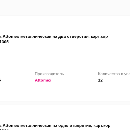
 Attomex металлическая на два отверстия, карт.кор
1305
Производитель
Количество в уп
5
Attomex
12
 Attomex металлическая на одно отверстие, карт.кор