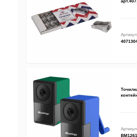
арт.407
Артикул
407130
Точилка
контей
Артикул
BM126