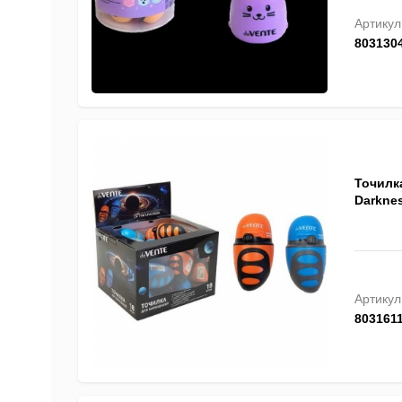
Артикул
803130
Точилк
Darknes
Артикул
803161