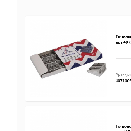
Точилка
арт.407
Артикул
407130
Точилка