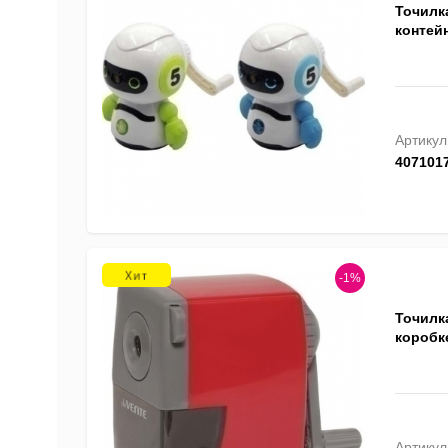
Точилка
контейн
Артикул
407101
-1%
Точилка
коробке
Артикул