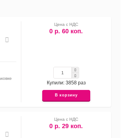
список
таблица
Прайс-
лист
Цена с НДС
0 р. 60 коп.
аковке
Купили: 3858 раз
В корзину
Цена с НДС
0 р. 29 коп.