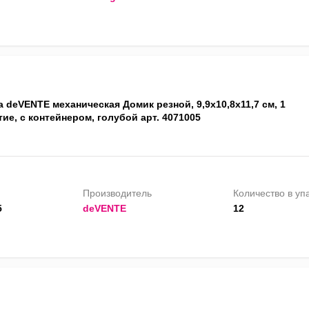
 deVENTE механическая Домик резной, 9,9х10,8х11,7 см, 1
ие, с контейнером, голубой арт. 4071005
Производитель
Количество в уп
5
deVENTE
12