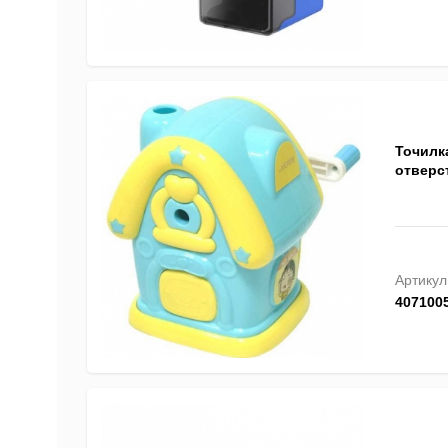
Точилка
отверст
Артикул
407100