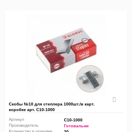
список
таблица
Пра
лис
Скобы №10 для степлера 1000шт./в карт.
коробке арт. С10-1000
Артикул
С10-1000
Производитель
Готовальни
Количество в упаковке
20