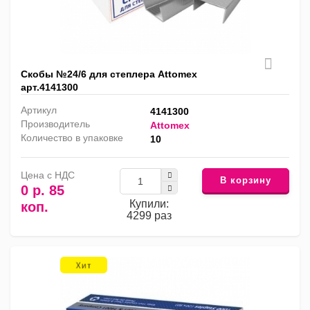
Скобы №24/6 для степлера Attomex
арт.4141300
Артикул
4141300
Производитель
Attomex
Количество в упаковке
10
Цена с НДС
В корзину
0 р. 85
Купили:
коп.
4299 раз