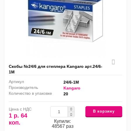
Скобы №24/6 для степлера Kangaro арт.24/6-
1М
Артикул
24/6-1М
Производитель
Kangaro
Количество в упаковке
20
Цена с НДС
В корзину
1 р. 64
Купили:
коп.
48567 раз