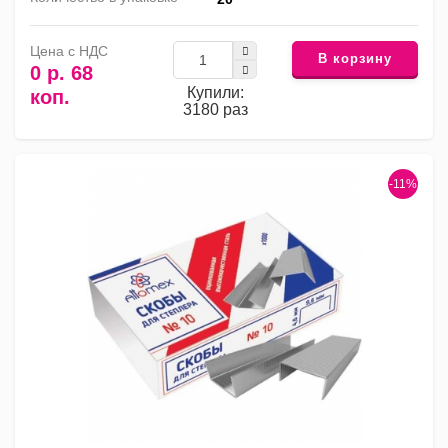
Цена с НДС
В корзину
0 р. 68
Купили:
коп.
3180 раз
-11%