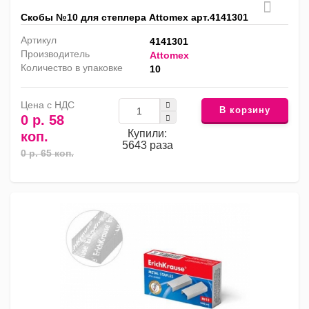
Скобы №10 для степлера Attomex арт.4141301
Артикул
4141301
Производитель
Attomex
Количество в упаковке
10
Цена с НДС
В корзину
0 р. 58
Купили:
коп.
5643 раза
0 р. 65 коп.