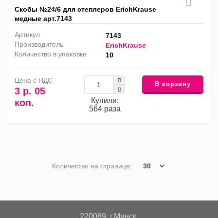
Скобы №24/6 для степлеров ErichKrause
медные арт.7143
Артикул
7143
Производитель
ErichKrause
Количество в упаковке
10
Цена с НДС
В корзину
3 р. 05
Купили:
коп.
564 раза
Количество на странице:
220089, г.Минск,