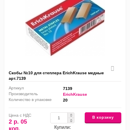
Скобы №10 для степлера ErichKrause медные
арт.7139
Артикул
7139
Производитель
ErichKrause
Количество в упаковке
20
Цена с НДС
В корзину
2 р. 05
Купили:
коп.