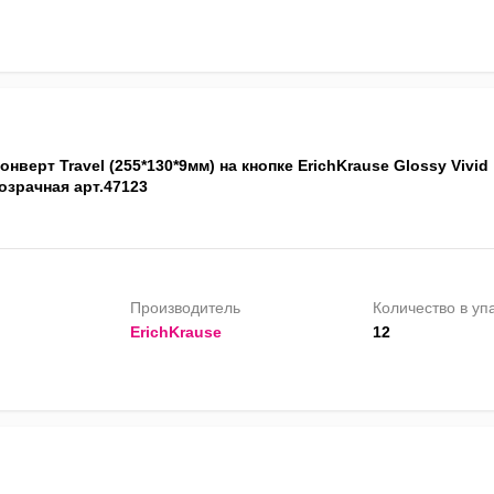
онверт Travel (255*130*9мм) на кнопке ErichKrause Glossy Vivid
озрачная арт.47123
Производитель
Количество в уп
ErichKrause
12