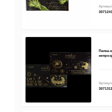
Артикул
307124
Папка-к
непрозр
Артикул
307131