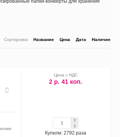
лизированные папки-конверты для хранения
Сортировка:
Название
Цена
Дата
Наличие
список
таблица
Прайс-
лист
Цена с НДС
2 р. 41 коп.
аковке
Купили: 2792 раза