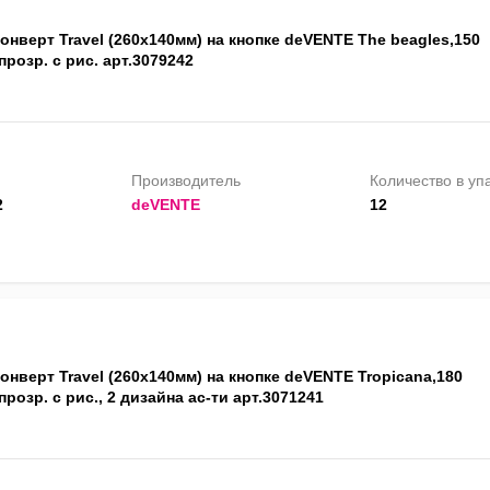
онверт Travel (260x140мм) на кнопке deVENTE The beagles,150
прозр. с рис. арт.3079242
Производитель
Количество в уп
2
deVENTE
12
онверт Travel (260x140мм) на кнопке deVENTE Tropicana,180
прозр. с рис., 2 дизайна ас-ти арт.3071241