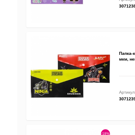
307123
Папка-к
мкм, не
Артикул
307123
-18%