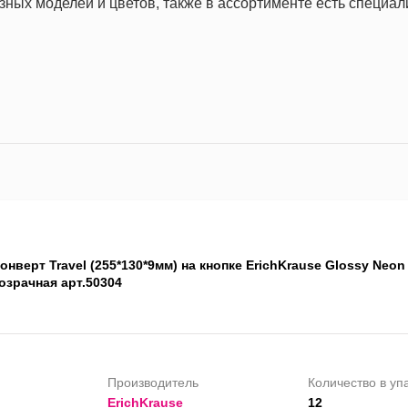
зных моделей и цветов, также в ассортименте есть специа
онверт Travel (255*130*9мм) на кнопке ErichKrause Glossy Neon
озрачная арт.50304
Производитель
Количество в уп
ErichKrause
12