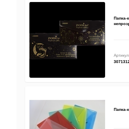
Папка-к
непрозр
Артикул
307131
Папка-к