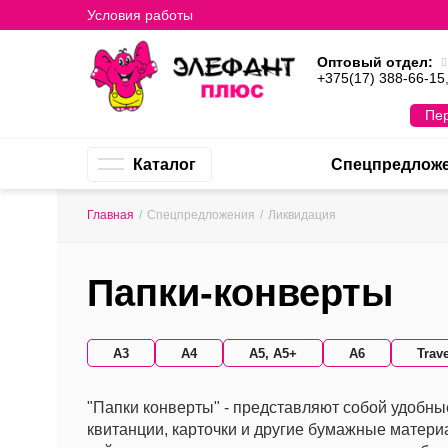
Условия работы
Оптовый отдел:
+375(17) 388-66-15
Пер
Каталог
Спецпредлож
Главная
/
Спецпредложения
/
Ликвидация
Папки-конверты
А3
А4
А5, А5+
А6
Trave
"Папки конверты" - представляют собой удобны
квитанции, карточки и другие бумажные матер