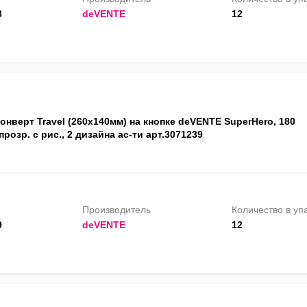
8
deVENTE
12
онверт Travel (260x140мм) на кнопке deVENTE SuperHero, 180
прозр. с рис., 2 дизайна ас-ти арт.3071239
Производитель
Количество в уп
9
deVENTE
12