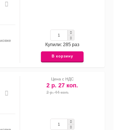
аковке
Купили: 285 раз
В корзину
Цена с НДС
2 р. 27 коп.
2 р. 44 коп.
аковке