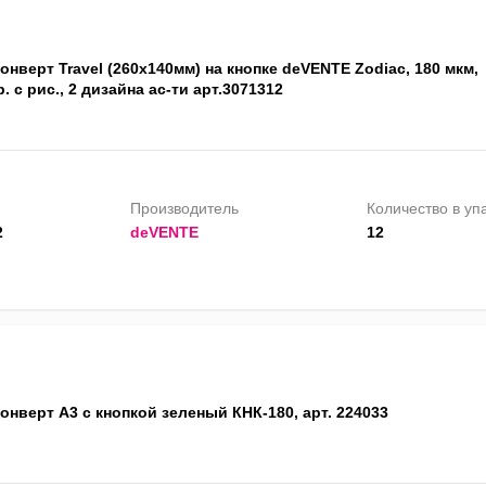
онверт Travel (260x140мм) на кнопке deVENTE Zodiac, 180 мкм,
. с рис., 2 дизайна ас-ти арт.3071312
Производитель
Количество в уп
2
deVENTE
12
онверт А3 с кнопкой зеленый КНК-180, арт. 224033