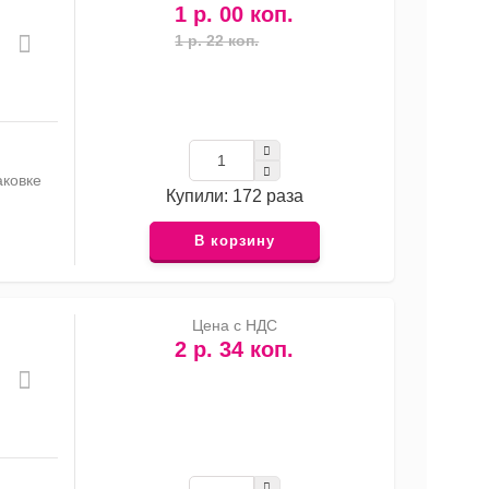
1 р. 00 коп.
1 р. 22 коп.
аковке
Купили: 172 раза
В корзину
Цена с НДС
2 р. 34 коп.