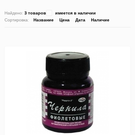
Найдено:
3 товаров
имеется в наличии
Сортировка:
Название
Цена
Дата
Наличие
список
таблица
Пра
лис