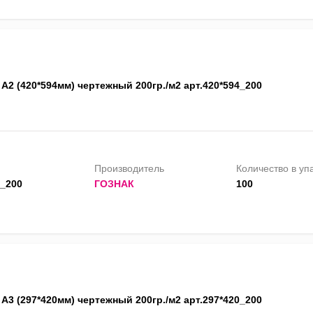
А2 (420*594мм) чертежный 200гр./м2 арт.420*594_200
Производитель
Количество в уп
4_200
ГОЗНАК
100
А3 (297*420мм) чертежный 200гр./м2 арт.297*420_200