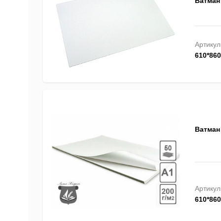
Ватман 
Артикул
610*86
Ватман 
Артикул
610*86