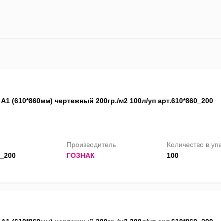
А1 (610*860мм) чертежный 200гр./м2 100л/уп арт.610*860_200
Производитель
Количество в уп
0_200
ГОЗНАК
100