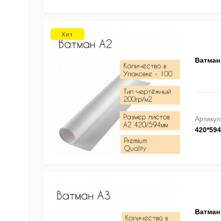
Ватман 
Артикул
420*59
Ватман 