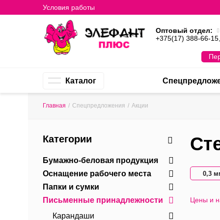
Условия работы
Оптовый отдел:
+375(17) 388-66-15
Пер
Каталог
Спецпредлож
Главная
/
Спецпредложения
/
Акции
Категории
Ст
Бумажно-беловая продукция
Оснащение рабочего места
0,3 м
Папки и сумки
Письменные принадлежности
Цены и 
Карандаши