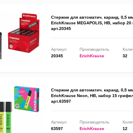
Стержни для автоматич. каранд. 0,5 м
ErichKrause MEGAPOLIS, HB, набор 20
арт.20345
Артикул
Производитель
Колич
20345
ErichKrause
32
Стержни для автоматич. каранд. 0,5 м
ErichKrause Neon, HB, набор 15 грифе
арт.63597
Артикул
Производитель
Колич
63597
ErichKrause
12