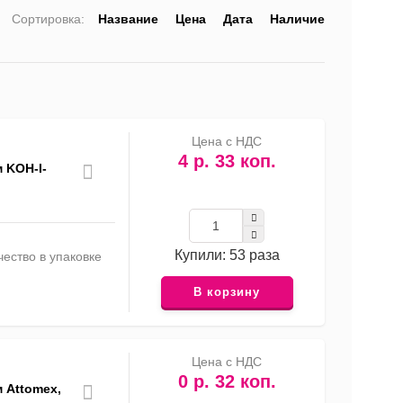
Сортировка:
Название
Цена
Дата
Наличие
список
таблица
Прайс-
лист
Цена с НДС
4 р. 33 коп.
 KOH-I-
Купили: 53 раза
ество в упаковке
В корзину
Цена с НДС
0 р. 32 коп.
м Attomex,