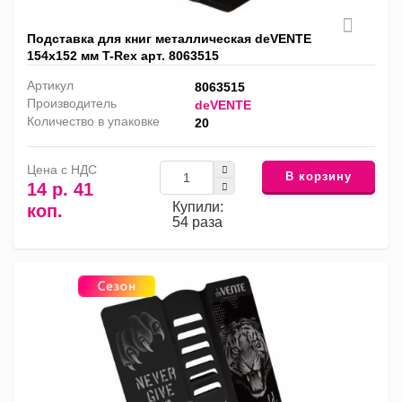
Подставка для книг металлическая deVENTE
154х152 мм T-Rex арт. 8063515
Артикул
8063515
Производитель
deVENTE
Количество в упаковке
20
Цена с НДС
В корзину
14 р. 41
Купили:
коп.
54 раза