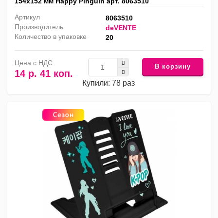
154х152 мм Happy Pinguin арт. 8063510
Артикул
8063510
Производитель
deVENTE
Количество в упаковке
20
Цена с НДС
В корзину
14 р. 41 коп.
Купили: 78 раз