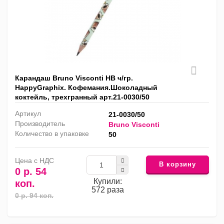
Карандаш Bruno Visconti HB ч/гр.
HappyGraphix. Кофемания.Шоколадный
коктейль, трехгранный арт.21-0030/50
Артикул
21-0030/50
Производитель
Bruno Visconti
Количество в упаковке
50
Цена с НДС
В корзину
0 р. 54
Купили:
коп.
572 раза
0 р. 94 коп.