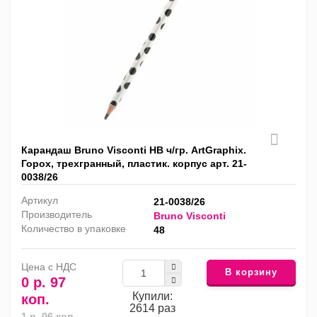
Карандаш Bruno Visconti HB ч/гр. ArtGraphix.
Горох, трехгранный, пластик. корпус арт. 21-
0038/26
Артикул
21-0038/26
Производитель
Bruno Visconti
Количество в упаковке
48
Цена с НДС
В корзину
0 р. 97
Купили:
коп.
2614 раз
1 р. 06 коп.