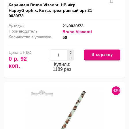
Карандаш Bruno Visconti HB ч/гр.
HappyGraphix. Коты, трехгранный арт.21-
0030/73
Артикул
21-0030/73
Производитель
Bruno Visconti
Количество в упаковке
50
Цена с НДС
В корзину
0 р. 92
Купили:
коп.
1189 раз
-43%