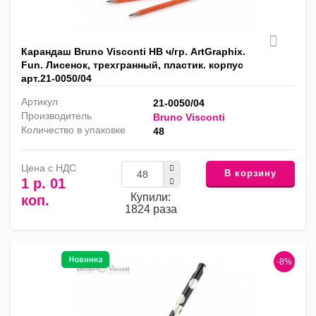
Карандаш Bruno Visconti HB ч/гр. ArtGraphix.
Fun. Лисенок, трехгранный, пластик. корпус
арт.21-0050/04
Артикул
21-0050/04
Производитель
Bruno Visconti
Количество в упаковке
48
Цена с НДС
В корзину
1 р. 01
Купили:
коп.
1824 раза
-8%