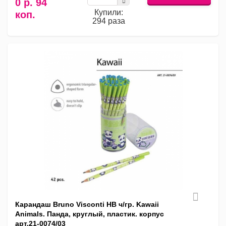
0 р. 94
Купили:
коп.
294 раза
Карандаш Bruno Visconti HB ч/гр. Kawaii
Animals. Панда, круглый, пластик. корпус
арт.21-0074/03