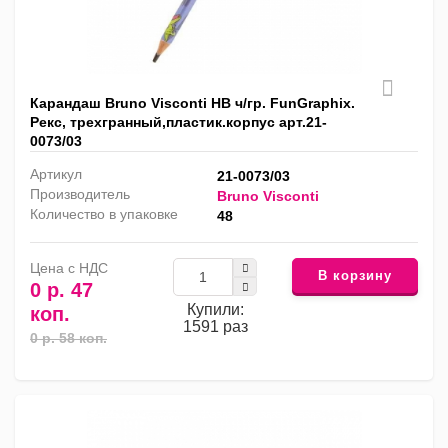
Карандаш Bruno Visconti HB ч/гр. FunGraphix.
Рекс, трехгранный,пластик.корпус арт.21-
0073/03
Артикул
21-0073/03
Производитель
Bruno Visconti
Количество в упаковке
48
Цена с НДС
В корзину
0 р. 47
Купили:
коп.
1591 раз
0 р. 58 коп.