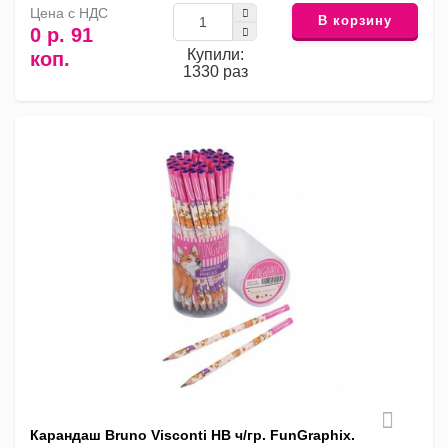
Цена с НДС
В корзину
0 р. 91
Купили:
коп.
1330 раз
Карандаш Bruno Visconti HB ч/гр. FunGraphix.