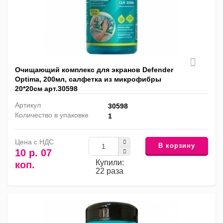
Очищающий комплекс для экранов Defender
Optima, 200мл, салфетка из микрофибры
20*20см арт.30598
Артикул
30598
Количество в упаковке
1
Цена с НДС
В корзину
10 р. 07
Купили:
коп.
22 раза