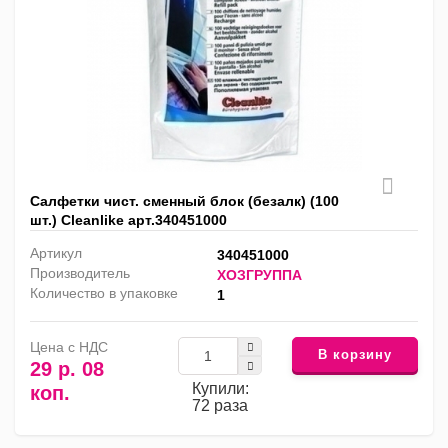
Салфетки чист. сменный блок (безалк) (100
шт.) Cleanlike арт.340451000
Артикул
340451000
Производитель
ХОЗГРУППА
Количество в упаковке
1
Цена с НДС
В корзину
29 р. 08
Купили:
коп.
72 раза