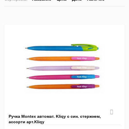
список
таблица
Пра
лис
Ручка Montex автомат. Kliqy с син. стержнем,
ассорти арт.Kliqy