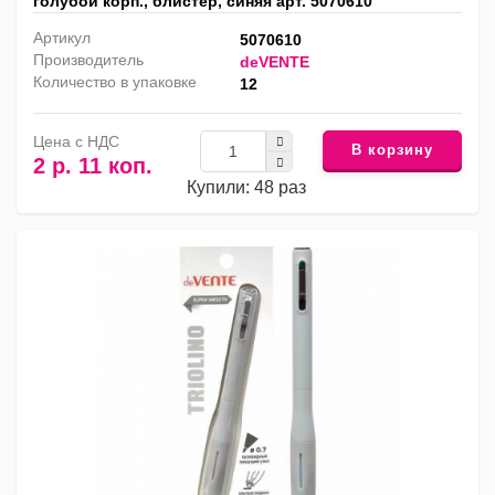
голубой корп., блистер, синяя арт. 5070610
Артикул
5070610
Производитель
deVENTE
Количество в упаковке
12
Цена с НДС
В корзину
2 р. 11 коп.
Купили: 48 раз