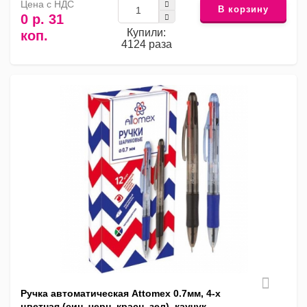
Цена с НДС
В корзину
0 р. 31
Купили:
коп.
4124 раза
Ручка автоматическая Attomex 0.7мм, 4-х
цветная (син, черн, красн, зел), каучук.