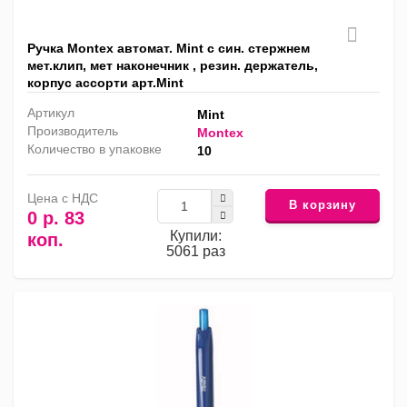
Ручка Montex автомат. Mint с син. cтержнем
мет.клип, мет наконечник , резин. держатель,
корпус ассорти арт.Mint
Артикул
Mint
Производитель
Montex
Количество в упаковке
10
Цена с НДС
В корзину
0 р. 83
Купили:
коп.
5061 раз