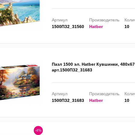
Артикул
Производитель
Колич
1500ПЗ2_31560
Hatber
10
Пазл 1500 эл. Hatber Кувшинки, 480х67
арт.1500ПЗ2_31683
Артикул
Производитель
Колич
1500ПЗ2_31683
Hatber
10
-4%