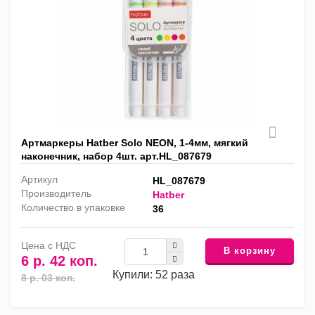
Артмаркеры Hatber Solo NEON, 1-4мм, мягкий
наконечник, набор 4шт. арт.HL_087679
Артикул
HL_087679
Производитель
Hatber
Количество в упаковке
36
Цена с НДС
В корзину
6 р. 42 коп.
Купили: 52 раза
8 р. 03 коп.