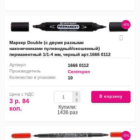
-4%
Маркер Double (с двумя разными
наконечниками пулевидный/скошенный)
перманентный 1/1-4 мм, черный арт.1666 0112
Артикул
1666 0112
Производитель
Centropen
Количество в упаковке
10
Цена с НДС
В корзину
3 р. 84
Купили:
коп.
1436 раз
-5%