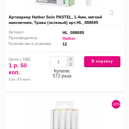
Артмаркер Hatber Solo PASTEL, 1-4мм, мягкий
наконечник, Трава (зеленый) арт.HL_088695
Артикул
HL_088695
Производитель
Hatber
Количество в упаковке
12
Цена с НДС
В корзину
1 р. 50
Купили:
коп.
572 раза
1 р. 73 коп.
-20%