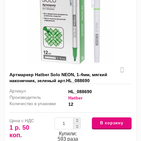
Артмаркер Hatber Solo NEON, 1-4мм, мягкий
наконечник, зеленый арт.HL_088690
Артикул
HL_088690
Производитель
Hatber
Количество в упаковке
12
Цена с НДС
В корзину
1 р. 50
Купили:
коп.
593 раза