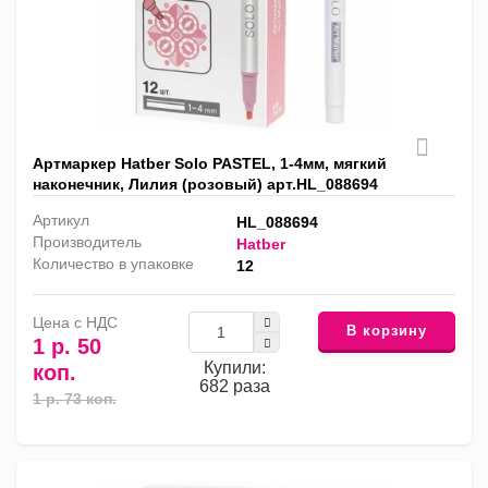
Артмаркер Hatber Solo PASTEL, 1-4мм, мягкий
наконечник, Лилия (розовый) арт.HL_088694
Артикул
HL_088694
Производитель
Hatber
Количество в упаковке
12
Цена с НДС
В корзину
1 р. 50
Купили:
коп.
682 раза
1 р. 73 коп.