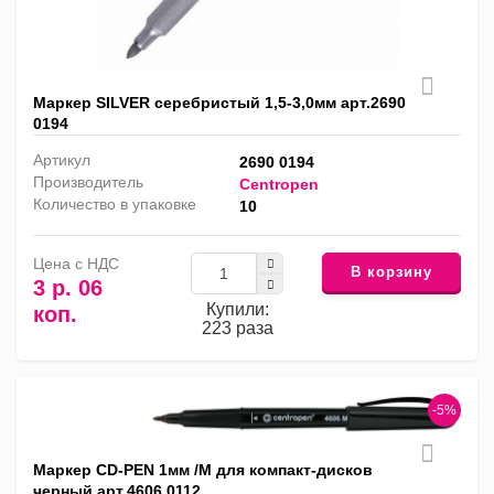
Маркер SILVER серебристый 1,5-3,0мм арт.2690
0194
Артикул
2690 0194
Производитель
Centropen
Количество в упаковке
10
Цена с НДС
В корзину
3 р. 06
Купили:
коп.
223 раза
-5%
Маркер CD-PEN 1мм /M для компакт-дисков
черный арт.4606 0112