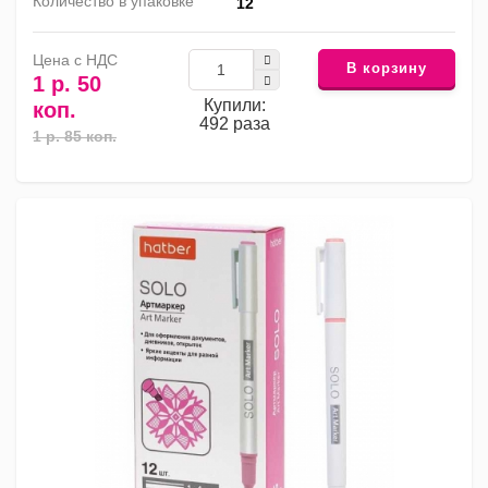
Количество в упаковке
12
Цена с НДС
В корзину
1 р. 50
Купили:
коп.
492 раза
1 р. 85 коп.