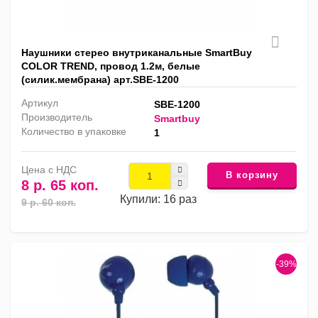
Наушники стерео внутриканальные SmartBuy
COLOR TREND, провод 1.2м, белые
(силик.мембрана) арт.SBE-1200
Артикул
SBE-1200
Производитель
Smartbuy
Количество в упаковке
1
Цена с НДС
В корзину
8 р. 65 коп.
Купили: 16 раз
9 р. 60 коп.
-39%