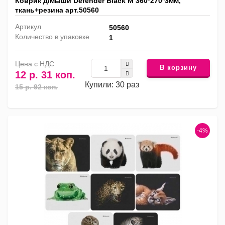
Коврик д/мыши Defender Black M 360*270*3мм,
ткань+резина арт.50560
Артикул
50560
Количество в упаковке
1
Цена с НДС
В корзину
12 р. 31 коп.
Купили: 30 раз
15 р. 92 коп.
-4%