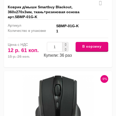
Коврик д/мыши Smartbuy Blackout,
360х270х3мм, ткань+резиновая основа
арт.SBMP-01G-K
Артикул
SBMP-01G-K
Количество в упаковке
1
Цена с НДС
В корзину
12 р. 61 коп.
Купили: 36 раз
15 р. 26 коп.
-9%