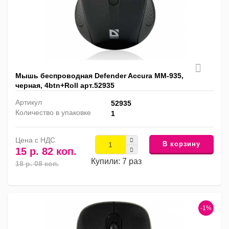
Мышь беспроводная Defender Accura MM-935,
черная, 4btn+Roll арт.52935
Артикул
52935
Количество в упаковке
1
Цена с НДС
В корзину
15 р. 82 коп.
Купили: 7 раз
18 р. 08 коп.
-1%