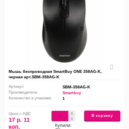
Мышь беспроводная SmartBuy ONE 358AG-K,
черная арт.SBM-358AG-K
Артикул
SBM-358AG-K
Производитель
Smartbuy
Количество в упаковке
1
Цена с НДС
В корзину
17 р. 11
Купили:
коп.