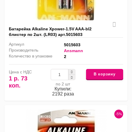
Батарейка Alkaline Xpower-1.5V AAA-bl2
блистер по 2шт. (LR03) арт.5015603
Артикул
5015603
Производитель
Ansmann
Количество в упаковке
2
Цена с НДС
В корзину
1 р. 73
по 2 шт
коп.
Купили:
2192 раза
-5%