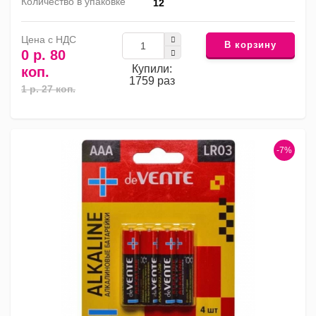
Количество в упаковке
12
Цена с НДС
В корзину
0 р. 80
Купили:
коп.
1759 раз
1 р. 27 коп.
-7%