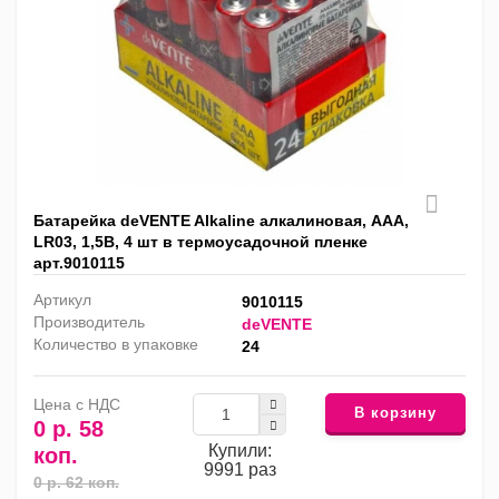
Батарейка deVENTE Alkaline алкалиновая, AAА,
LR03, 1,5В, 4 шт в термоусадочной пленке
арт.9010115
Артикул
9010115
Производитель
deVENTE
Количество в упаковке
24
Цена с НДС
В корзину
0 р. 58
Купили:
коп.
9991 раз
0 р. 62 коп.