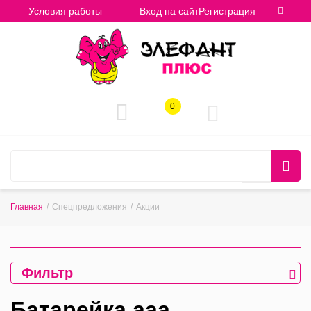
Условия работы
Вход на сайт
Регистрация
0
Главная
/
Спецпредложения
/
Акции
Фильтр
Батарейка ааа