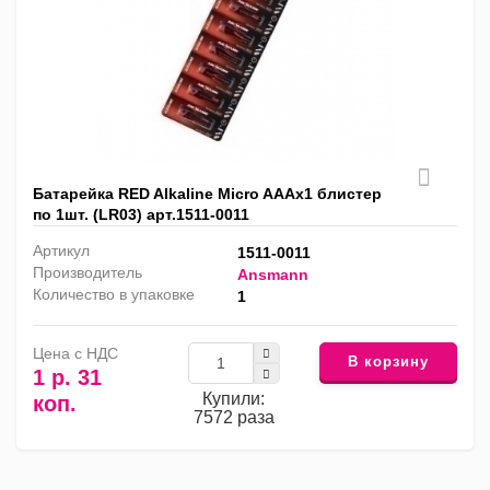
Батарейка RED Alkaline Micro AAAx1 блистер
по 1шт. (LR03) арт.1511-0011
Артикул
1511-0011
Производитель
Ansmann
Количество в упаковке
1
Цена с НДС
В корзину
1 р. 31
Купили:
коп.
7572 раза