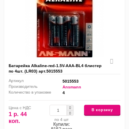
Батарейка Alkaline-red-1.5V-AAA-BL4 блистер
по 4шт. (LR03) арт.5015553
Артикул
5015553
Производитель
Ansmann
Количество в упаковке
4
Цена с НДС
В корзину
1 р. 44
по 4 шт
коп.
Купили: