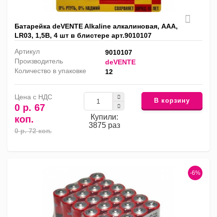
Батарейка deVENTE Alkaline алкалиновая, AAA,
LR03, 1,5В, 4 шт в блистере арт.9010107
Артикул
9010107
Производитель
deVENTE
Количество в упаковке
12
Цена с НДС
В корзину
0 р. 67
Купили:
коп.
3875 раз
0 р. 72 коп.
-6%