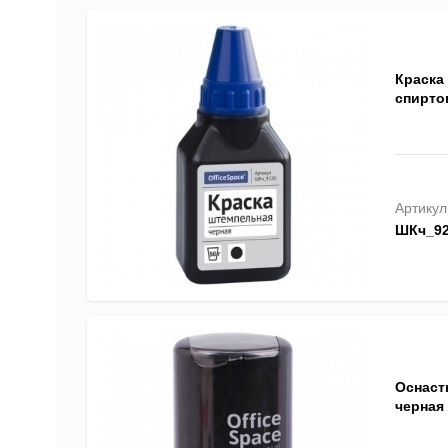
Краска 
спирто
Артикул
ШКч_92
Оснастк
черная 