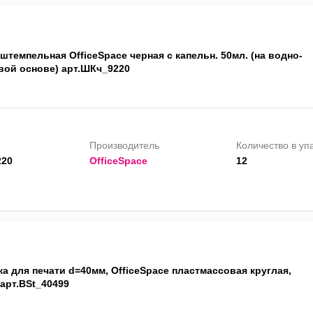
штемпельная OfficeSpace черная с капельн. 50мл. (на водно-
вой основе) арт.ШКч_9220
Производитель
Количество в уп
20
OfficeSpace
12
а для печати d=40мм, OfficeSpace пластмассовая круглая,
арт.BSt_40499