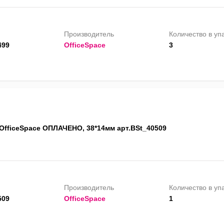
Производитель
Количество в уп
499
OfficeSpace
3
OfficeSpace ОПЛАЧЕНО, 38*14мм арт.BSt_40509
Производитель
Количество в уп
509
OfficeSpace
1