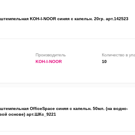
штемпельная KOH-I-NOOR синяя с капельн. 20гр. арт.142523
Производитель
Количество в уп
KOH-I-NOOR
10
штемпельная OfficeSpace синяя с капельн. 50мл. (на водно-
вой основе) арт.ШКс_9221