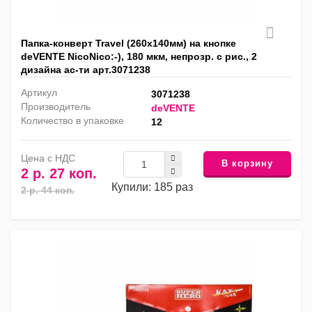
Папка-конверт Travel (260x140мм) на кнопке
deVENTE NicoNico:-), 180 мкм, непрозр. с рис., 2
дизайна ас-ти арт.3071238
Артикул
3071238
Производитель
deVENTE
Количество в упаковке
12
Цена с НДС
В корзину
2 р. 27 коп.
Купили: 185 раз
2 р. 44 коп.