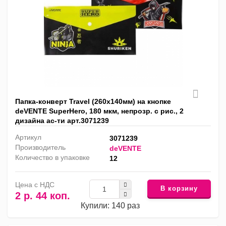
Папка-конверт Travel (260x140мм) на кнопке
deVENTE SuperHero, 180 мкм, непрозр. с рис., 2
дизайна ас-ти арт.3071239
Артикул
3071239
Производитель
deVENTE
Количество в упаковке
12
Цена с НДС
В корзину
2 р. 44 коп.
Купили: 140 раз