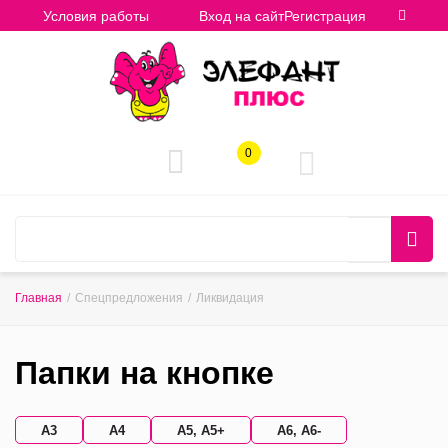
Условия работы
Вход на сайт
Регистрация
0
Главная
/
Спецпредложения
/
Ликвидация
Папки на кнопке
А3
А4
А5, А5+
А6, А6-