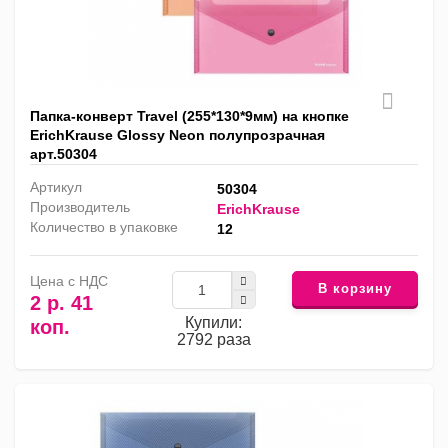
Папка-конверт Travel (255*130*9мм) на кнопке
ErichKrause Glossy Neon полупрозрачная
арт.50304
Артикул
50304
Производитель
ErichKrause
Количество в упаковке
12
Цена с НДС
В корзину
2 р. 41
Купили:
коп.
2792 раза