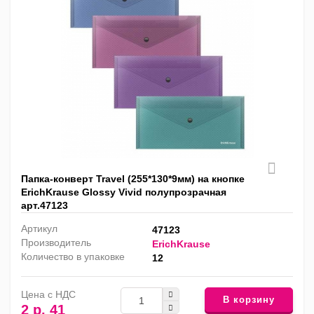
Папка-конверт Travel (255*130*9мм) на кнопке
ErichKrause Glossy Vivid полупрозрачная
арт.47123
Артикул
47123
Производитель
ErichKrause
Количество в упаковке
12
Цена с НДС
В корзину
2 р. 41