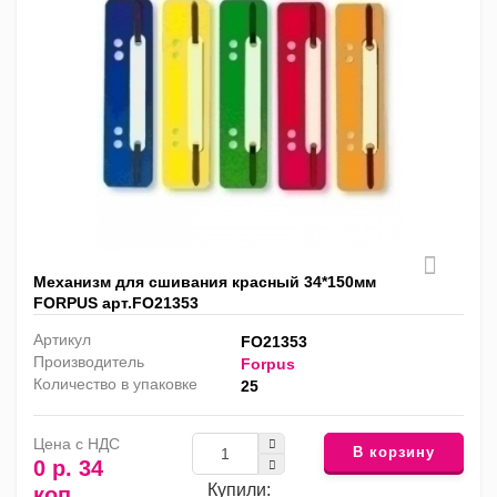
Механизм для сшивания красный 34*150мм
FORPUS арт.FO21353
Артикул
FO21353
Производитель
Forpus
Количество в упаковке
25
Цена с НДС
В корзину
0 р. 34
Купили:
коп.