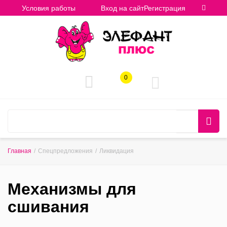
Условия работы
Вход на сайт
Регистрация
0
Главная
/
Спецпредложения
/
Ликвидация
Механизмы для
сшивания