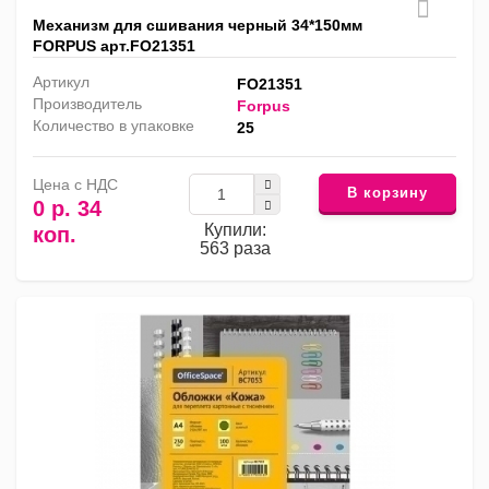
Механизм для сшивания черный 34*150мм
FORPUS арт.FO21351
Артикул
FO21351
Производитель
Forpus
Количество в упаковке
25
Цена с НДС
В корзину
0 р. 34
Купили:
коп.
563 раза