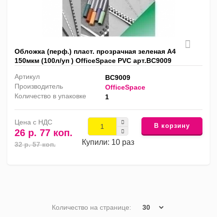
Обложка (перф.) пласт. прозрачная зеленая А4
150мкм (100л/уп ) OfficeSpace PVC арт.BC9009
Артикул
BC9009
Производитель
OfficeSpace
Количество в упаковке
1
Цена с НДС
В корзину
26 р. 77 коп.
Купили: 10 раз
32 р. 57 коп.
Количество на странице: