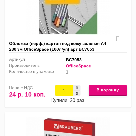
Обложка (перф.) картон под кожу зеленая А4
230г/м OfficeSpace (100л/уп) арт.BC7053
Артикул
BC7053
Производитель
OfficeSpace
Количество в упаковке
1
Цена с НДС
В корзину
24 р. 10 коп.
Купили: 20 раз