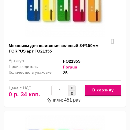
Механизм для сшивания зеленый 34*150мм
FORPUS арт.FO21355
Артикул
FO21355
Производитель
Forpus
Количество в упаковке
25
Цена с НДС
В корзину
0 р. 34 коп.
Купили: 451 раз