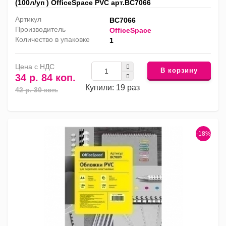
(100л/уп ) OfficeSpace PVC арт.BC7066
Артикул
BC7066
Производитель
OfficeSpace
Количество в упаковке
1
Цена с НДС
В корзину
34 р. 84 коп.
Купили: 19 раз
42 р. 30 коп.
-18%