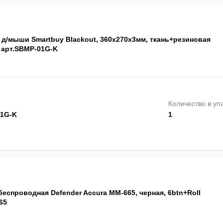
 д/мыши Smartbuy Blackout, 360х270х3мм, ткань+резиновая
 арт.SBMP-01G-K
Количество в уп
1G-K
1
еспроводная Defender Accura MM-665, черная, 6btn+Roll
65