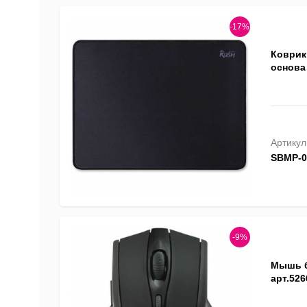
-17%
Коврик
основа
Артикул
SBMP-0
-9%
Мышь б
арт.526