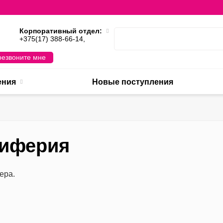
Корпоративный отдел:
,
+375(17) 388-66-14,
езвоните мне
ения
Новые поступления
риферия
ера.