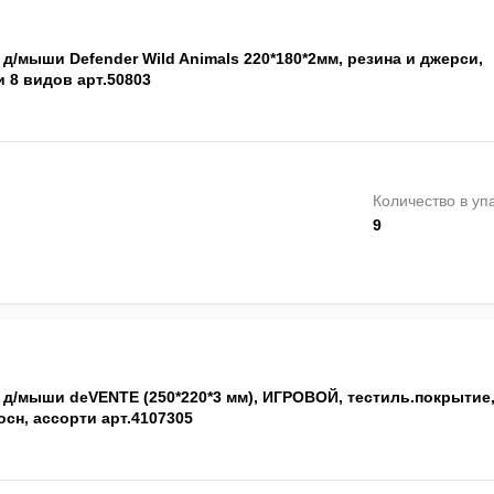
д/мыши Defender Wild Animals 220*180*2мм, резина и джерси,
 8 видов арт.50803
Количество в уп
9
 д/мыши deVENTE (250*220*3 мм), ИГРОВОЙ, тестиль.покрытие
осн, ассорти арт.4107305