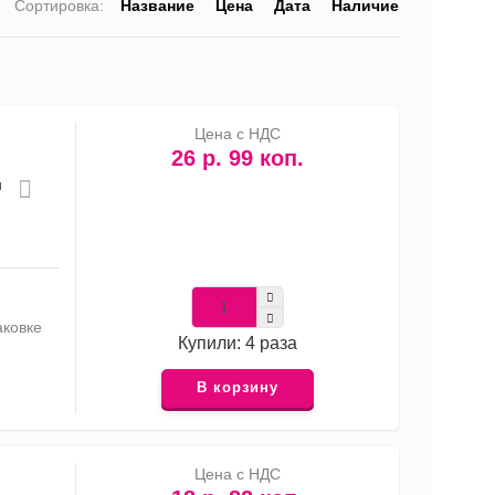
Сортировка:
Название
Цена
Дата
Наличие
список
таблица
Прайс-
лист
Цена с НДС
26 р. 99 коп.
й
аковке
Купили: 4 раза
В корзину
Цена с НДС