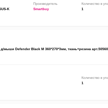
Производитель
Количество в уп
6US-K
Smartbuy
1
д/мыши Defender Black M 360*270*3мм, ткань+резина арт.50560
Количество в уп
1