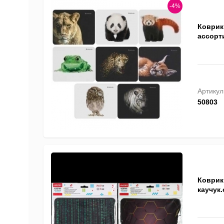
-4%
Коврик 
ассорти
Артикул
50803
Коврик
каучук.