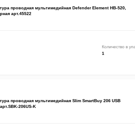
тура проводная мультимедийная Defender Element HB-520,
рная арт.45522
Количество в уп
1
тура проводная мультимедийная Slim SmartBuy 206 USB
 арт.SBK-206US-K