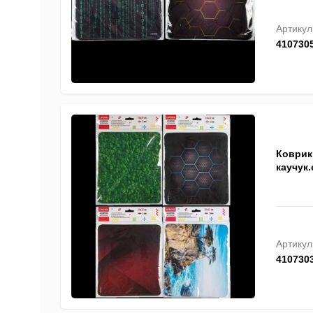
Артикул
410730
Коврик
каучук.
Артикул
410730