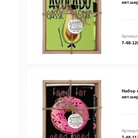
авт.шар
Артикул
7-48-12
Набор п
авт.шар
Артикул
7-48-11