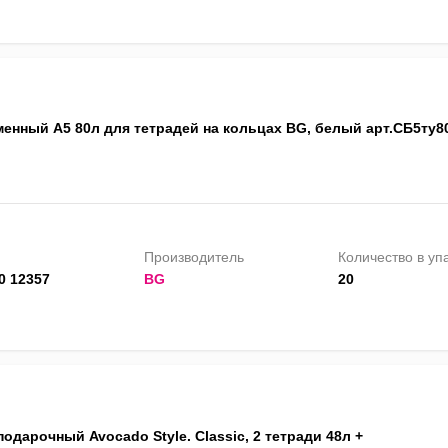
менный А5 80л для тетрадей на кольцах BG, белый арт.СБ5ту8
Производитель
Количество в уп
0 12357
BG
20
одарочный Avocado Style. Classic, 2 тетради 48л +