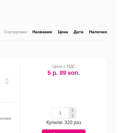
Сортировка:
Название
Цена
Дата
Наличие
список
таблица
Прайс-
лист
Цена с НДС
5 р. 89 коп.
аковке
Купили: 320 раз