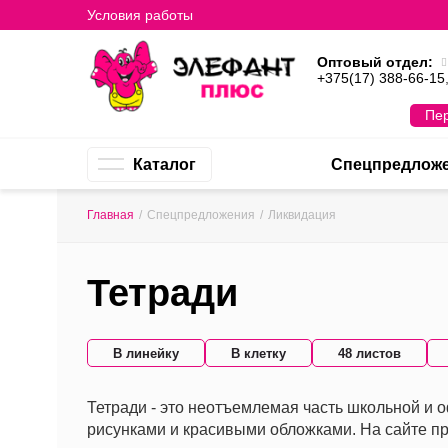
Условия работы
Оптовый отдел:
+375(17) 388-66-15
Пер
Каталог
Спецпредлож
Главная
/
Спецпредложения
/
Ликвидация
Тетради
В линейку
В клетку
48 листов
Тетради - это неотъемлемая часть школьной и о
рисунками и красивыми обложками. На сайте пр