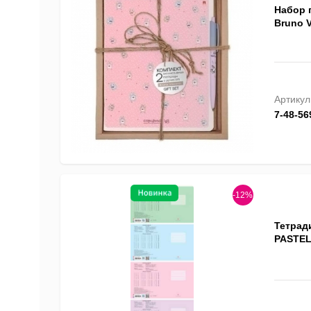
Набор 
Bruno V
Артикул
7-48-56
-12%
Тетрад
PASTEL,